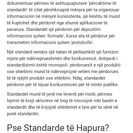
dokumentuar përmes të ashtuquajturave 'përcaktime të
standardit' të cilat përshkruajnë mënyra për ta organizuar
informacionin në mënyrë konsistente, që kështu të mund
të kuptohet dhe përdoret nga shumë aplikacione të
pavarura. Standardet që përdoren për depozitim
informacioni quhen 'formate', kurse ata të përdorur për
transmetim informacioni quhen 'protokolle'.
Një standard vendos një taban të përbashkët që furnizon
mjete për ndërveprueshmëri dhe konkurrencë. Antipodi i
standardizimit është monopoli: përdoruesit e një produkti
ose shërbimi mund të ndërveprojnë vetëm me përdorues
të të njëjtit produkt ose shërbim. Ndaj, standardet
përdoren për të lejuar konkurrencën për të mirën publike.
Standardet mund të jenë me leverdi për risitë, përmes
lejimit të krejt aktorëve në treg të rinovojnë mbi bazën e
standardit dhe të krijojnë shërbimet e tyre për ta vënë në
punë standardin.
Pse Standarde të Hapura?