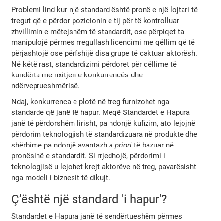
Problemi lind kur një standard është pronë e një lojtari të
tregut që e përdor pozicionin e tij për të kontrolluar
zhvillimin e mëtejshëm të standardit, ose përpiqet ta
manipulojë përmes rregullash licencimi me qëllim që të
përjashtojë ose përfshijë disa grupe të caktuar aktorësh.
Në këtë rast, standardizimi përdoret për qëllime të
kundërta me nxitjen e konkurrencës dhe
ndërveprueshmërisë.
Ndaj, konkurrenca e plotë në treg furnizohet nga
standarde që janë të hapur. Meqë Standardet e Hapura
janë të përdorshëm lirisht, pa ndonjë kufizim, ato lejojnë
përdorim teknologjish të standardizuara në produkte dhe
shërbime pa ndonjë avantazh
a priori
të bazuar në
pronësinë e standardit. Si rrjedhojë, përdorimi i
teknologjisë u lejohet krejt aktorëve në treg, pavarësisht
nga modeli i biznesit të dikujt.
Ç’është një standard 'i hapur'?
Standardet e Hapura janë të sendërtueshëm përmes