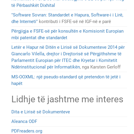
të Përbashkët Dixhital
"Software Sovran: Standardet e Hapura, Software-i i Lirë,
dhe Interneti"
kontributi i FSFE-së në IGF-në e parë
Përgjigja e FSFE-së për konsultën e Komisionit Europian
mbi patentat dhe standardet
Letër e Hapur në Ditën e Lirisë së Dokumenteve 2014 për
Giancarlo Vilella, drejtor i Drejtorisë së Përgjithshme të
Parlamentit Europian për ITEC dhe Kryetar i Komitetit
Ndërinstitucional për Informatikën
, nga Karsten Gerloff
MS-OOXML: një pseudo-standard që pretendon të jetë i
hapët
Lidhje të jashtme me interes
Dita e Lirisë së Dokumenteve
Aleanca ODF
PDFreaders.org