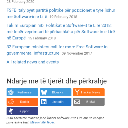
28 February 2020
FSFE Italy pyet partitë politike për pozicionet e tyre lidhur
me Software-in e Lirë
19 February 2018
Takim Europian mbi Politikat e Software-it të Lirë 2018:
më tepër veprimtari të përbashkëta për Software-in e Lirë
në Europë
15 February 2018
32 European ministers call for more Free Software in
governmental infrastructure
09 November 2017
All related news and events
Ndarje me të tjerët dhe përkrahje
Fediverse
Bluesky
Hacker News
Reddit
LinkedIn
E-Mail
Support!
Disa shërbime mund të jenë kundër Software-it të Lirë dhe të cenojnë
privatësine tuaj.
Mësoni Më Tepër
.