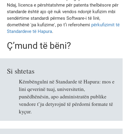
Ndaj, licenca e përshtatshme për patenta thelbësore për
standarde është ajo që nuk vendos ndonjë kufizim mbi
sendërtime standardi përmes Software-i të lirë,
domethënë 'pa kufizime', po t’i referohemi
përkufizimit të
Standardeve të Hapura
.
Ç’mund të bëni?
Si shtetas
Këmbëngulni në Standarde të Hapura: mos e
lini qeverinë tuaj, universitetin,
punëdhënësin, apo administratën publike
vendore t’ju detyrojnë të përdorni formate të
kyçur.