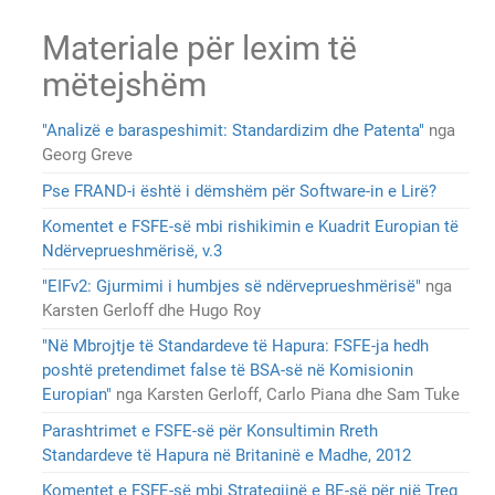
Materiale për lexim të
mëtejshëm
"Analizë e baraspeshimit: Standardizim dhe Patenta"
nga
Georg Greve
Pse FRAND-i është i dëmshëm për Software-in e Lirë?
Komentet e FSFE-së mbi rishikimin e Kuadrit Europian të
Ndërveprueshmërisë, v.3
"EIFv2: Gjurmimi i humbjes së ndërveprueshmërisë"
nga
Karsten Gerloff dhe Hugo Roy
"Në Mbrojtje të Standardeve të Hapura: FSFE-ja hedh
poshtë pretendimet false të BSA-së në Komisionin
Europian"
nga Karsten Gerloff, Carlo Piana dhe Sam Tuke
Parashtrimet e FSFE-së për Konsultimin Rreth
Standardeve të Hapura në Britaninë e Madhe, 2012
Komentet e FSFE-së mbi Strategjinë e BE-së për një Treg