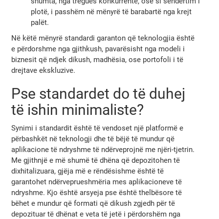
shumta, nga tregues konkurrentë, ose si sendërtim i
plotë, i passhëm në mënyrë të barabartë nga krejt
palët.
Në këtë mënyrë standardi garanton që teknologjia është
e përdorshme nga gjithkush, pavarësisht nga modeli i
biznesit që ndjek dikush, madhësia, ose portofoli i të
drejtave ekskluzive.
Pse standardet do të duhej
të ishin minimaliste?
Synimi i standardit është të vendoset një platformë e
përbashkët në teknologji dhe të bëjë të mundur që
aplikacione të ndryshme të ndërveprojnë me njëri-tjetrin.
Me gjithnjë e më shumë të dhëna që depozitohen të
dixhitalizuara, gjëja më e rëndësishme është të
garantohet ndërveprueshmëria mes aplikacioneve të
ndryshme. Kjo është arsyeja pse është thelbësore të
bëhet e mundur që formati që dikush zgjedh për të
depozituar të dhënat e veta të jetë i përdorshëm nga