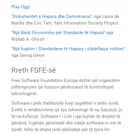
Play Ogg!
"Dokumentet e Hapura dhe Demokracia"
, nga Laura de
Nardis dhe Eric Tam, Yale Information Society Project
"Një Bazë Ekonomike për Standarde të Hapura"
nga
Rishab A. Ghosh
"Një kuptim i Standardeve të Hapura i shpërfaqur rishtas"
nga Georg Greve
Rreth FSFE-së
Free Software Foundation Europe është një organizëm
jofitimprurës që fuqizon përdoruesit të kontrollojnë
teknologjinë.
Software-i prek thellësisht krejt aspektet e jetës sonë.
Është e rëndësishme që kjo teknologji të na fuqizojë, jo
të na kufizojë. Software-i i Lirë i jep kujtdo të drejtën të
përdorë, kuptojë, përshtatë dhe ndajë software-in me të
tjerët. Këto të drejta janë përkrahje për të tjera liri