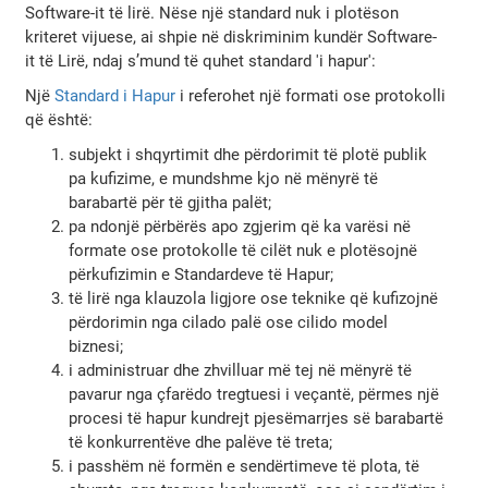
Software-it të lirë. Nëse një standard nuk i plotëson
kriteret vijuese, ai shpie në diskriminim kundër Software-
it të Lirë, ndaj s’mund të quhet standard 'i hapur':
Një
Standard i Hapur
i referohet një formati ose protokolli
që është:
subjekt i shqyrtimit dhe përdorimit të plotë publik
pa kufizime, e mundshme kjo në mënyrë të
barabartë për të gjitha palët;
pa ndonjë përbërës apo zgjerim që ka varësi në
formate ose protokolle të cilët nuk e plotësojnë
përkufizimin e Standardeve të Hapur;
të lirë nga klauzola ligjore ose teknike që kufizojnë
përdorimin nga cilado palë ose cilido model
biznesi;
i administruar dhe zhvilluar më tej në mënyrë të
pavarur nga çfarëdo tregtuesi i veçantë, përmes një
procesi të hapur kundrejt pjesëmarrjes së barabartë
të konkurrentëve dhe palëve të treta;
i passhëm në formën e sendërtimeve të plota, të