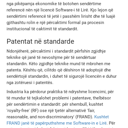
nga pikëpamja ekonomike të botohen sendërtime
referencë nën një licencë Software-i të Lirë. Kjo lejon që
sendërtimi referencë të jetë i passhëm lirisht dhe të luajë
gjithashtu rolin e një përcaktimi formal pa procesin
institucional të caktimit të standardit.
Patentat në standarde
Ndonjëherë, përcaktimi i standardit përfshin zgjidhje
teknike që janë të nevoshjme për të sendërtuar
standardin. Këto zgjidhje teknike mund të mbrohen me
patenta. Kështu që, cilitdo që dëshiron të adoptojë dhe
sendërtojë standardin, i duhet të sigurojë licencën e duhur
nga zotëruesi i patentës.
Industria ka përdorur praktika të ndryshme licencimi, për
të mundur të tejkalohet problemi i patentave, thelbësor
për sendërtimin e standardit: për shembull, kushtet
'royalty-free' (RF) ose një tjetër alternativë 'fair,
reasonable, and non-discriminatory' (FRAND).
Kushtet
FRAND janë të papërputhshme me Software-in e Lirë
. Për