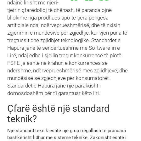
ndajnë lirisht me njëri-
tjetrin çfarëdolloj të dhënash, të parandalojnë
bllokime nga prodhues apo të tjera pengesa
artificiale ndaj ndërveprueshmërisë, dhe të nxisin
zgjerimin e mundësive për zgjedhje, kur vjen puna te
tregtuesit dhe zgjidhjet teknologjike. Standardet e
Hapura janë të sendërtueshme me Software-in e
Lirë, ndaj edhe i sjellin tregut konkurrencë të plotë.
FSFE-ja është në krahun e konkurrencës së
ndershme, ndërveprueshmërisë mes zgjidhjeve, dhe
mundësisë së zgjedhjeve për konsumatorët.
Standardet e Hapura janë një parakusht i
domosdoshëm për t’i garantuar këto liri.
Çfarë është një standard
teknik?
Një standard teknik është një grup rregullash të pranuara
bashkërisht lidhur me sisteme teknike. Zakonisht është i