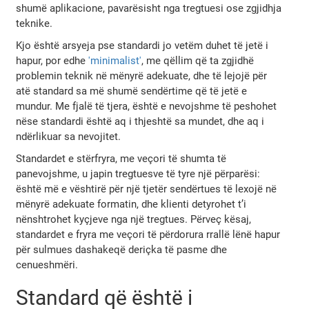
shumë aplikacione, pavarësisht nga tregtuesi ose zgjidhja
teknike.
Kjo është arsyeja pse standardi jo vetëm duhet të jetë i
hapur, por edhe
'minimalist'
, me qëllim që ta zgjidhë
problemin teknik në mënyrë adekuate, dhe të lejojë për
atë standard sa më shumë sendërtime që të jetë e
mundur. Me fjalë të tjera, është e nevojshme të peshohet
nëse standardi është aq i thjeshtë sa mundet, dhe aq i
ndërlikuar sa nevojitet.
Standardet e stërfryra, me veçori të shumta të
panevojshme, u japin tregtuesve të tyre një përparësi:
është më e vështirë për një tjetër sendërtues të lexojë në
mënyrë adekuate formatin, dhe klienti detyrohet t’i
nënshtrohet kyçjeve nga një tregtues. Përveç kësaj,
standardet e fryra me veçori të përdorura rrallë lënë hapur
për sulmues dashakeqë deriçka të pasme dhe
cenueshmëri.
Standard që është i