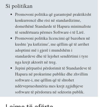
Si politikan
Promovoni politika që garantojnë praktikisht
konkurrencë dhe risi në standardizime,
domethënë Standarde të Hapura minimaliste
të sendërtuara përmes Software-i të Lirë.
Promovoni politika licencimi që bazohen në
kushte 'pa kufizime', me qëllim që të arrihet
adoptimi më i gjerë i mundshëm i
standardeve dhe të lejohet sendërtimi i tyre
nga krejt aktorët në treg.
Jepini përparësi përdorimit të Standardeve të
Hapura në prokurime publike dhe zhvillim
software-i, me qëllim që të shtohet
ndërveprueshmëria mes krejt zgjidhjeve
software të përdorura në sektorin publik.