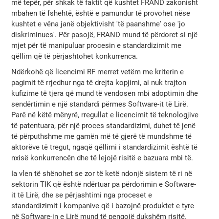
më tepër, për shkak të faktit që kushtet FRAND zakonisht
mbahen të fshehtë, është e pamundur të provohet nëse
kushtet e vëna janë objektivisht 'të paanshme' ose 'jo
diskriminues'. Për pasojë, FRAND mund të përdoret si një
mjet për të manipuluar procesin e standardizimit me
qëllim që të përjashtohet konkurrenca.
Ndërkohë që licencimi RF merret vetëm me kriterin e
pagimit të rrjedhur nga të drejta kopjimi, ai nuk trajton
kufizime të tjera që mund të vendosen mbi adoptimin dhe
sendërtimin e një standardi përmes Software-it të Lirë.
Parë në këtë mënyrë, rregullat e licencimit të teknologjive
të patentuara, për një proces standardizimi, duhet të jenë
të përputhshme me gamën më të gjerë të mundshme të
aktorëve të tregut, ngaqë qëllimi i standardizimit është të
nxisë konkurrencën dhe të lejojë risitë e bazuara mbi të.
Ia vlen të shënohet se zor të ketë ndonjë sistem të ri në
sektorin TIK që është ndërtuar pa përdorimin e Software-
it të Lirë, dhe se përjashtimi nga proceset e
standardizimit i kompanive që i bazojnë produktet e tyre
në Software-in e Lirë mund të pengojë dukshëm risitë.