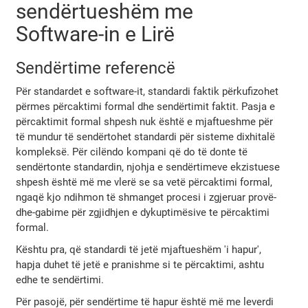
sendërtueshëm me
Software-in e Lirë
Sendërtime referencë
Për standardet e software-it, standardi faktik përkufizohet
përmes përcaktimi formal dhe sendërtimit faktit. Pasja e
përcaktimit formal shpesh nuk është e mjaftueshme për
të mundur të sendërtohet standardi për sisteme dixhitalë
kompleksë. Për cilëndo kompani që do të donte të
sendërtonte standardin, njohja e sendërtimeve ekzistuese
shpesh është më me vlerë se sa vetë përcaktimi formal,
ngaqë kjo ndihmon të shmanget procesi i zgjeruar provë-
dhe-gabime për zgjidhjen e dykuptimësive te përcaktimi
formal.
Kështu pra, që standardi të jetë mjaftueshëm 'i hapur',
hapja duhet të jetë e pranishme si te përcaktimi, ashtu
edhe te sendërtimi.
Për pasojë, për sendërtime të hapur është më me leverdi