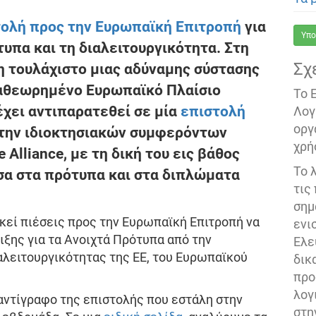
ολή προς την Ευρωπαϊκή Επιτροπή
για
Υπο
τυπα και τη διαλειτουργικότητα. Στη
Σχ
η τουλάχιστο μιας αδύναμης σύστασης
ναθεωρημένο Ευρωπαϊκό Πλαίσιο
Το 
έχει αντιπαρατεθεί σε μία
επιστολή
Λογ
οργ
 την ιδιοκτησιακών συμφερόντων
χρή
 Alliance, με τη δική του εις βάθος
Το 
σα στα πρότυπα και στα διπλώματα
τις
σημ
σκεί πιέσεις προς την Ευρωπαϊκή Επιτροπή να
ενι
ιξης για τα Ανοιχτά Πρότυπα από την
Ελε
λειτουργικότητας της ΕΕ, του Ευρωπαϊκού
δικ
προ
λογ
αντίγραφο της επιστολής που εστάλη στην
στη