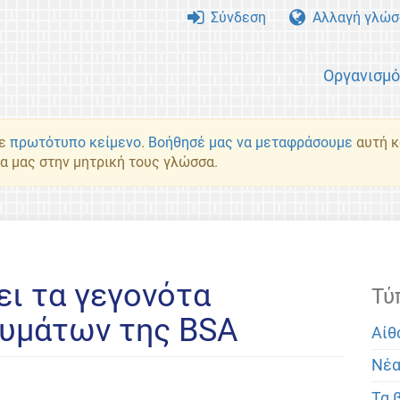
Σύνδεση
Αλλαγή γλώσ
Οργανισμ
με
πρωτότυπο κείμενο
.
Βοήθησέ μας να μεταφράσουμε
αυτή κα
α μας στην μητρική τους γλώσσα.
ει τα γεγονότα
Τύ
ευμάτων της BSA
Αίθ
Νέ
Τα 