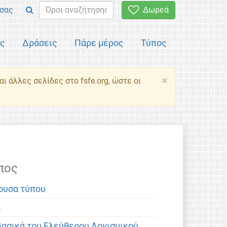
σας
Δωρεά
ός
Δράσεις
Πάρε μέρος
Τύπος
×
ι άλλες σελίδες στο fsfe.org, ώστε οι
πος
ουσα τύπου
α
βασικά του Ελεύθερου Λογισμικού