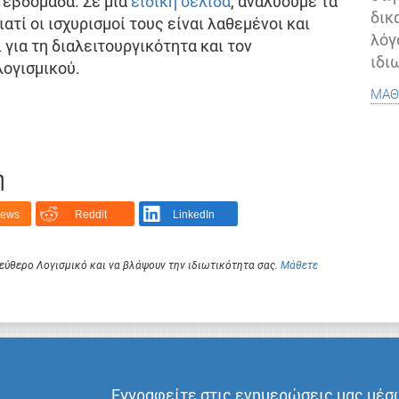
 εβδομάδα. Σε μια
ειδική σελίδα
, αναλύουμε τα
δικ
ατί οι ισχυρισμοί τους είναι λαθεμένοι και
λόγ
 για τη διαλειτουργικότητα και τον
ιδι
ογισμικού.
μάθ
η
News
Reddit
LinkedIn
Ελεύθερο Λογισμικό και να βλάψουν την ιδιωτικότητα σας.
Μάθετε
Εγγραφείτε στις ενημερώσεις μας μέσ