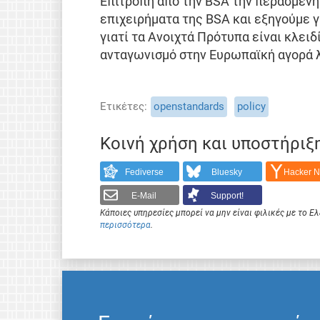
Επιτροπή από την BSA την περασμένη
επιχειρήματα της BSA και εξηγούμε γι
γιατί τα Ανοιχτά Πρότυπα είναι κλειδί
ανταγωνισμό στην Ευρωπαϊκή αγορά λ
Ετικέτες
openstandards
policy
Κοινή χρήση και υποστήριξ
Fediverse
Bluesky
Hacker 
E-Mail
Support!
Κάποιες υπηρεσίες μπορεί να μην είναι φιλικές με το 
περισσότερα
.