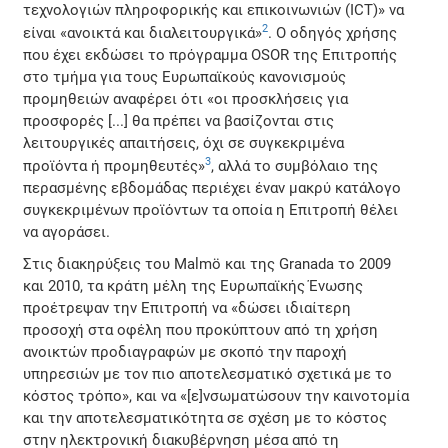
τεχνολογιών πληροφορικής και επικοινωνιών (ICT)» να
2
είναι «ανοικτά και διαλειτουργικά»
. Ο οδηγός χρήσης
που έχει εκδώσει το πρόγραμμα OSOR της Επιτροπής
στο τμήμα για τους Ευρωπαϊκούς κανονισμούς
προμηθειών αναφέρει ότι «οι προσκλήσεις για
προσφορές [...] θα πρέπει να βασίζονται στις
λειτουργικές απαιτήσεις, όχι σε συγκεκριμένα
3
προϊόντα ή προμηθευτές»
, αλλά το συμβόλαιο της
περασμένης εβδομάδας περιέχει έναν μακρύ κατάλογο
συγκεκριμένων προϊόντων τα οποία η Επιτροπή θέλει
να αγοράσει.
Στις διακηρύξεις του Malmö και της Granada το 2009
και 2010, τα κράτη μέλη της Ευρωπαϊκής Ένωσης
προέτρεψαν την Επιτροπή να «δώσει ιδιαίτερη
προσοχή στα οφέλη που προκύπτουν από τη χρήση
ανοικτών προδιαγραφών με σκοπό την παροχή
υπηρεσιών με τον πιο αποτελεσματικό σχετικά με το
κόστος τρόπο», και να «[ε]νσωματώσουν την καινοτομία
και την αποτελεσματικότητα σε σχέση με το κόστος
στην ηλεκτρονική διακυβέρνηση μέσα από τη