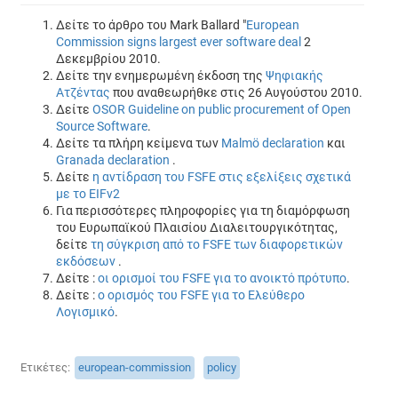
Δείτε το άρθρο του Mark Ballard "
European
Commission signs largest ever software deal
2
Δεκεμβρίου 2010.
Δείτε την ενημερωμένη έκδοση της
Ψηφιακής
Ατζέντας
που αναθεωρήθκε στις 26 Αυγούστου 2010.
Δείτε
OSOR Guideline on public procurement of Open
Source Software
.
Δείτε τα πλήρη κείμενα των
Malmö declaration
και
Granada declaration
.
Δείτε
η αντίδραση του FSFE στις εξελίξεις σχετικά
με το EIFv2
Για περισσότερες πληροφορίες για τη διαμόρφωση
του Ευρωπαϊκού Πλαισίου Διαλειτουργικότητας,
δείτε
τη σύγκριση από το FSFE των διαφορετικών
εκδόσεων
.
Δείτε :
οι ορισμοί του FSFE για το ανοικτό πρότυπο
.
Δείτε :
ο ορισμός του FSFE για το Ελεύθερο
Λογισμικό
.
Ετικέτες
european-commission
policy