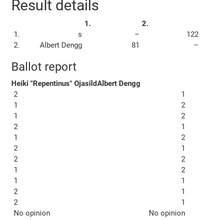
Result details
1.
2.
1.
s
–
122
2.
Albert Dengg
81
–
Ballot report
Heiki "Repentinus" Ojasild
Albert Dengg
2
1
1
2
1
2
2
1
1
2
2
1
2
2
1
2
1
1
2
1
2
1
No opinion
No opinion