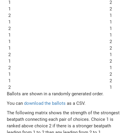
1
2
1
2
2
1
1
1
2
1
1
1
1
2
1
2
2
1
1
2
2
1
1
2
1
2
2
1
Ballots are shown in a randomly generated order.
You can
download the ballots
as a CSV.
The following matrix shows the strength of the strongest
beatpath connecting each pair of choices. Choice 1 is
ranked above choice 2 if there is a stronger beatpath
leading from 1 to 2 than any leading from 2 to 1.