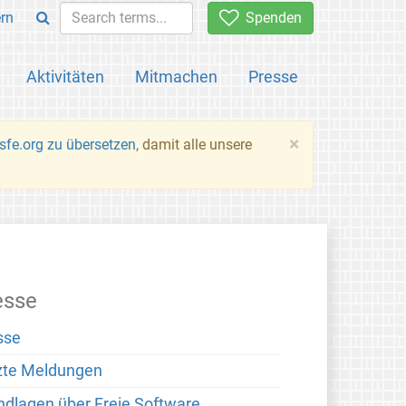
rn
Spenden
Aktivitäten
Mitmachen
Presse
×
fsfe.org zu übersetzen
, damit alle unsere
esse
sse
zte Meldungen
ndlagen über Freie Software