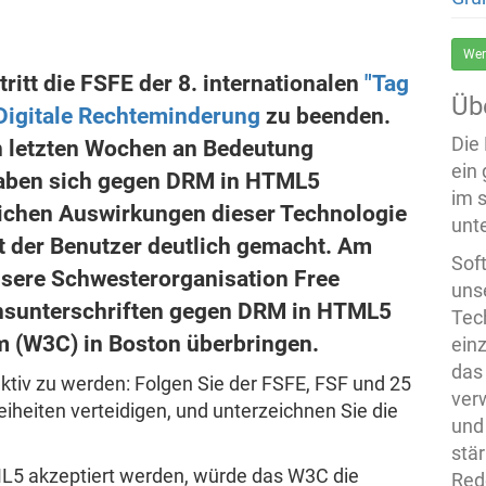
Wer
tritt die FSFE der 8. internationalen
"Tag
Üb
Digitale Rechteminderung
zu beenden.
Die
n letzten Wochen an Bedeutung
ein
haben sich gegen DRM in HTML5
im 
ichen Auswirkungen dieser Technologie
unte
it der Benutzer deutlich gemacht. Am
Sof
sere Schwesterorganisation Free
uns
onsunterschriften gegen DRM in HTML5
Tech
 (W3C) in Boston überbringen.
ein
das
ktiv zu werden: Folgen Sie der FSFE, FSF und 25
ver
eiheiten verteidigen, und unterzeichnen Sie die
und
stä
L5 akzeptiert werden, würde das W3C die
Rede