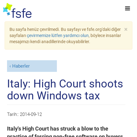
×
Bu sayfa henüz çevrilmedi. Bu sayfayı ve fsfe.org'daki diğer
sayfaları
çevirmemize lütfen yardımcı olun
, böylece insanlar
mesajımızı kendi anadillerinde okuyabilirler.
Haberler
Italy: High Court shoots
down Windows tax
Tarih::
2014-09-12
Italy's High Court has struck a blow to the
practice of forcing non-free software on buyers