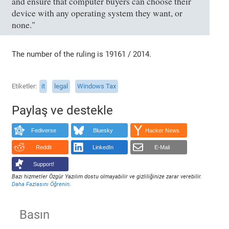
and ensure that computer buyers can choose their
device with any operating system they want, or
none."
The number of the ruling is 19161 / 2014.
Etiketler
it
legal
Windows Tax
Paylaş ve destekle
Fediverse
Bluesky
Hacker News
Reddit
LinkedIn
E-Mail
Support!
Bazı hizmetler Özgür Yazılım dostu olmayabilir ve gizliliğinize zarar verebilir.
Daha Fazlasını Öğrenin
.
Basın