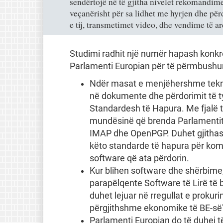
sendërtojë në të gjitha nivelet rekomandime
veçanërisht për sa lidhet me hyrjen dhe p
e tij, transmetimet video, dhe vendime të 
Studimi radhit një numër hapash konkr
Parlamenti Europian për të përmbushur
Ndër masat e menjëhershme teknik
në dokumente dhe përdorimit të t
Standardesh të Hapura. Me fjalë të
mundësinë që brenda Parlamentit 
IMAP dhe OpenPGP. Duhet gjithasht
këto standarde të hapura për ko
software që ata përdorin.
Kur blihen software dhe shërbime,
parapëlqente Software të Lirë të 
duhet lejuar në rregullat e prokuri
përgjithshme ekonomike të BE-së
Parlamenti Europian do të duhej 