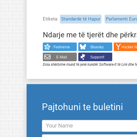
Etiketa
Standarde të Hapur
Parlamenti Eur
Ndarje me të tjerët dhe përk
Fediverse
Bluesky
Hacker 
E-Mail
Support!
Disa shërbime mund të jenë kundër Software-it të Lirë dhe t
Pajtohuni te buletini