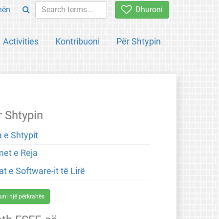
hën
Dhuroni
Activities
Kontribuoni
Për Shtypin
r Shtypin
 e Shtypit
met e Reja
t e Software-it të Lirë
uni një përkrahës