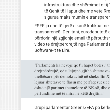
infrastruktura dhe shërbimet e tij
të Qenit të Hapur dhe me vetë Rre
sigurua maksimumin e transpare
FSFE-ja dhe të tjerë e kanë kritikuar n
transparencë. Deri tani, eurodeputetë
përdorin një zgjidhje email të përputh
video të drejtpërdrejtë nga Parlamenti
Software-it të Lirë.
"Parlamenti ka nevojë që t’i hapet botës," t
drejtpërdrejtë, që u lejojnë gjithë shtetasv
thelbësore për demokracinë në shekullin XX
lejuar shtetasve të flasin me përfaqësuesit
është një parimet themelore të BE-së, dhe e
përfundime më të mira në këtë drejtim."
Grupi parlamentar Greens/EFA po kër