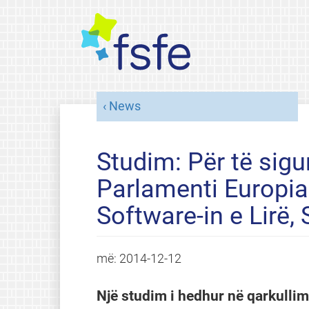
News
Studim: Për të sigu
Parlamenti Europia
Software-in e Lirë,
më:
2014-12-12
Një studim i hedhur në qarkullim