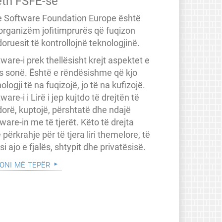
eth FSFE-së
e Software Foundation Europe është
 organizëm jofitimprurës që fuqizon
oruesit të kontrollojnë teknologjinë.
ware-i prek thellësisht krejt aspektet e
ës sonë. Është e rëndësishme që kjo
ologji të na fuqizojë, jo të na kufizojë.
ware-i i Lirë i jep kujtdo të drejtën të
dorë, kuptojë, përshtatë dhe ndajë
ware-in me të tjerët. Këto të drejta
 përkrahje për të tjera liri themelore, të
a si ajo e fjalës, shtypit dhe privatësisë.
oni më tepër