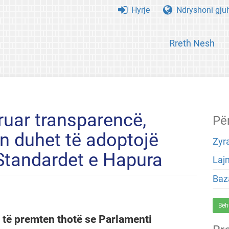
Hyrje
Ndryshoni gju
Rreth Nesh
ruar transparencë,
Pë
n duhet të adoptojë
Zyra
 Standardet e Hapura
Laj
Baza
Bëh
 të premten thotë se Parlamenti