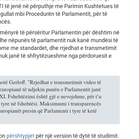
 TI të jenë në përputhje me Parimin Kushtetues të
gullat mbi Procedurën të Parlamentit, për të
ncës.
ë mënyrë të përsëritur Parlamentin për dështim në
 dhe nëpunës të parlamentit nuk kanë mundësi të
shme me standardet, dhe rrjedhat e transmetimit
 nuk janë të shfrytëzueshme nga përdoruesit e
hotë Gerloff. "Rrjedhat e transmetimit video të
e europianë të ndjekin punën e Parlamentit janë
I. Fshehtëzimi është gjë e nevojshme, për t’u
 e tyre në fshehtësi. Maksimumi i transparencës
uropianët presin që Parlamenti i tyre të ketë
kon
përshtypjet
për një version të dytë të studimit.