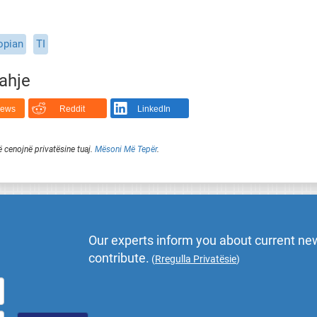
opian
TI
rahje
News
Reddit
LinkedIn
ë cenojnë privatësine tuaj.
Mësoni Më Tepër
.
Our experts inform you about current new
contribute.
(
Rregulla Privatësie
)