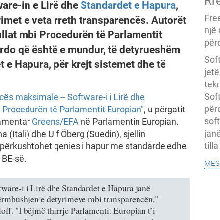
Rr
ware-in e Lirë dhe
Standardet e Hapura
,
Fre
imet e veta rreth transparencës. Autorët
një
ullat mbi Procedurën të Parlamentit
përd
kurdo që është e mundur, të detyrueshëm
Soft
t e Hapura, për krejt sistemet dhe të
jet
tekn
Soft
cës maksimale -- Software-i i Lirë dhe
për
 Procedurën të Parlamentit Europian"
, u përgatit
soft
rlamentar
Greens/EFA
në Parlamentin Europian.
janë
na (Itali) dhe Ulf Öberg (Suedin), sjellin
till
 përkushtohet qenies i hapur me standarde edhe
ë BE-së.
mës
ftware-i i Lirë dhe Standardet e Hapura janë
përmbushjen e detyrimeve mbi transparencën,"
off. "I bëjmë thirrje Parlamentit Europian t’i