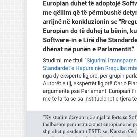
Europian duhet të adoptojë Soft
me qëllim që të përmbushë detyr
arrijnë në konkluzionin se "Rreg
Europian do të duhej ta bënin, 
Software-in e Lirë dhe Standarde
dhënat në punën e Parlamentit."
Studimi, me titull
"Sigurimi i transparen
Standardet e Hapura nën Rregullat mbi
nga dy ekspertë ligjorë, për grupin pa
Autorët e tij, ekspertët ligjorë Carlo Pia
argumente pse Parlamenti Europian t’i
më të larta se sa institucionet e tjera t
"Ky studim dërgon një sinjal të fortë se So
thelbësore për institucionet europiane në 
shprehet presidenti i FSFE-së, Karsten Gerl