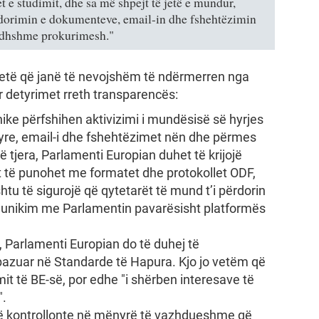
t e studimit, dhe sa më shpejt të jetë e mundur,
ërdorimin e dokumenteve, email-in dhe fshehtëzimin
ardhshme prokurimesh."
etë që janë të nevojshëm të ndërmerren nga
 detyrimet rreth transparencës:
e përfshihen aktivizimi i mundësisë së hyrjes
yre, email-i dhe fshehtëzimet nën dhe përmes
 tjera, Parlamenti Europian duhet të krijojë
të punohet me formatet dhe protokollet ODF,
u të sigurojë që qytetarët të mund t’i përdorin
munikim me Parlamentin pavarësisht platformës
 Parlamenti Europian do të duhej të
bazuar në Standarde të Hapura. Kjo jo vetëm që
mit të BE-së, por edhe "i shërben interesave të
".
të kontrollonte në mënyrë të vazhdueshme që