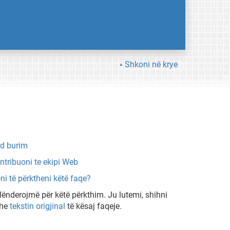
Shkoni në krye
d burim
ntribuoni te ekipi Web
ni të përktheni këtë faqe?
lënderojmë për këtë përkthim. Ju lutemi, shihni
he
tekstin origjinal
të kësaj faqeje.