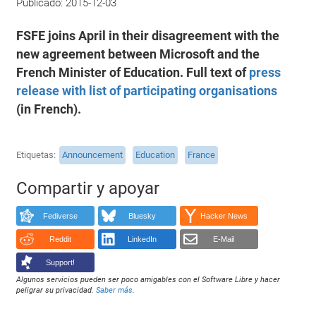
Publicado:
2015-12-03
FSFE joins April in their disagreement with the
new agreement between Microsoft and the
French Minister of Education. Full text of
press
release with list of participating organisations
(in French).
Etiquetas
Announcement
Education
France
Compartir y apoyar
Fediverse
Bluesky
Hacker News
Reddit
LinkedIn
E-Mail
Support!
Algunos servicios pueden ser poco amigables con el Software Libre y hacer
peligrar su privacidad.
Saber más
.