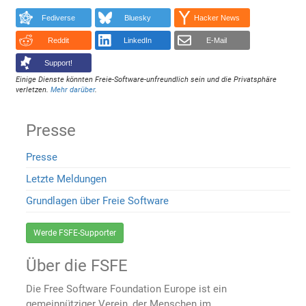
Fediverse
Bluesky
Hacker News
Reddit
LinkedIn
E-Mail
Support!
Einige Dienste könnten Freie-Software-unfreundlich sein und die Privatsphäre
verletzen.
Mehr darüber
.
Presse
Presse
Letzte Meldungen
Grundlagen über Freie Software
Werde FSFE-Supporter
Über die FSFE
Die Free Software Foundation Europe ist ein
gemeinnütziger Verein, der Menschen im