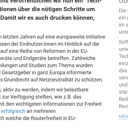
Üb
ms veröffentlichen wir nun ein "Tech-
ationen über die nötigen Schritte um
Die
 Damit wir es auch drucken können,
ein
im 
unte
 letzten Jahren auf eine europaweite Initiative
Sof
ssen der Endnutzer:innen im Hinblick auf die
uns
 auf eine Reihe von Reformen in der EU-
Tech
eräte und Endgeräte betreffen. Zahlreiche
ein
tteilungen und Studien zum Thema wurden
das
d Gesetzgeber in ganz Europa informierte
ver
 Grundrecht auf Netzneutralität zu schützen.
und
 aktiv zu werden, indem wir belastbare
stä
 zur Verfügung stellten, wie z.B. das
Rede
it den wichtigsten Informationen zur Freiheit
Rec
 erfolgreich
an mehreren
meh
h welche die Routerfreiheit in EU-