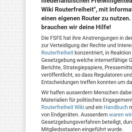
niederländischen Freiwilligentea
Wiki Routerfreiheit", mit Inform
einen eigenen Router zu nutzen.
brauchen wir deine Hilfe!
Die FSFE hat ihre Anstrengungen in den
zur Verteidigung der Rechte und Intere
Routerfreiheit
konzentriert, in Reaktion
Gesetzgebung welche internetfähige G
Berichte, Strategiepapiere, Pressemi
veröffentlicht, so dass Regulatoren un
Entscheidungen treffen konnten um das
Wir halfen ausserdem Menschen dabei,
Materialien für politisches Engagement
Routerfreiheit Wiki
und ein
Handbuch
m
von Endgeräten. Ausserdem
waren wir
Gesetzgebungsverfahren beteiligt, durc
Mitgliedsstaaten eingeführt wurde.