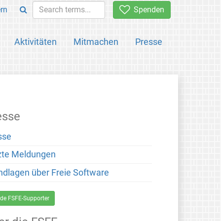
rn
Spenden
Aktivitäten
Mitmachen
Presse
esse
sse
zte Meldungen
ndlagen über Freie Software
de FSFE-Supporter