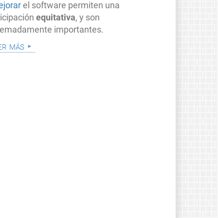
ejorar
el software permiten una
ticipación
equitativa
, y son
remadamente importantes.
er más