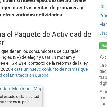
 nuestro nuevo episodio del Software
nger, nuestras ventas de primavera y
Últ
 otras variadas actividades
Pró
Pla
a el Paquete de Actividad de
Dis
or
Haz
o que tienen los consumidores de cualquier
Ac
 inglés ISP) de elegir y usar un modem y
e el ISP. En el contexto de la reforma de la ley
La 
e 2020
existe un nuevo conjunto de normas que
ded
ad del Enrutador en Europa
.
trab
dig
El 
l estado de la Libertad
pued
rutador en tu país
Las