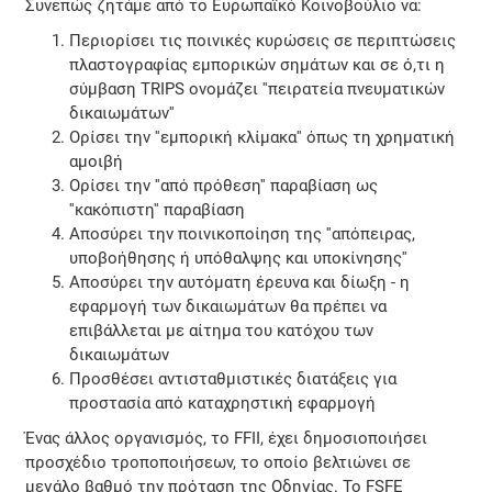
Συνεπώς ζητάμε από το Ευρωπαϊκό Κοινοβούλιο να:
Περιορίσει τις ποινικές κυρώσεις σε περιπτώσεις
πλαστογραφίας εμπορικών σημάτων και σε ό,τι η
σύμβαση TRIPS ονομάζει ''πειρατεία πνευματικών
δικαιωμάτων''
Ορίσει την ''εμπορική κλίμακα'' όπως τη χρηματική
αμοιβή
Ορίσει την ''από πρόθεση'' παραβίαση ως
''κακόπιστη'' παραβίαση
Αποσύρει την ποινικοποίηση της ''απόπειρας,
υποβοήθησης ή υπόθαλψης και υποκίνησης''
Αποσύρει την αυτόματη έρευνα και δίωξη - η
εφαρμογή των δικαιωμάτων θα πρέπει να
επιβάλλεται με αίτημα του κατόχου των
δικαιωμάτων
Προσθέσει αντισταθμιστικές διατάξεις για
προστασία από καταχρηστική εφαρμογή
Ένας άλλος οργανισμός, το FFII, έχει δημοσιοποιήσει
προσχέδιο τροποποιήσεων, το οποίο βελτιώνει σε
μεγάλο βαθμό την πρόταση της Οδηγίας. Το FSFE