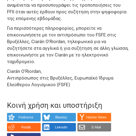
αναμένεται να προσυπογράψει τις τροποποιήσεις του
FFII όταν αυτές έρθουν προς συζήτηση στην ψηφοφορία
της επόμενης εβδομάδας.
Για περισσότερες πληροφορίες, μπορείτε να
επικοινωνήσετε με τον αντιπρόσωπο του FSFE στις
Βρυξέλλες, Ciarán O'Riordan, τηλεφωνικά για να
συζητήσετε στα αγγλικά ή για συζήτηση σε άλλη γλώσσα,
επικοινωνήστε με τον Ciarán με το ηλεκτρονικό
ταχυδρομείο.
Ciarán O'Riordan,
Αντιπρόσωπος στις Βρυξέλλες, Ευρωπαϊκό Ίδρυμα
Ελεύθερου Λογισμικού (FSFE)
Κοινή χρήση και υποστήριξη
Fediverse
Bluesky
Hacker News
Reddit
LinkedIn
E-Mail