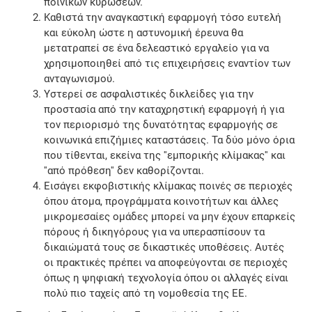
ποινικών κυρώσεων.
Καθιστά την αναγκαστική εφαρμογή τόσο ευτελή
και εύκολη ώστε η αστυνομική έρευνα θα
μετατραπεί σε ένα δελεαστικό εργαλείο για να
χρησιμοποιηθεί από τις επιχειρήσεις εναντίον των
ανταγωνισμού.
Υστερεί σε ασφαλιστικές δικλείδες για την
προστασία από την καταχρηστική εφαρμογή ή για
τον περιορισμό της δυνατότητας εφαρμογής σε
κοινωνικά επιζήμιες καταστάσεις. Τα δύο μόνο όρια
που τίθενται, εκείνα της ''εμπορικής κλίμακας'' και
''από πρόθεση'' δεν καθορίζονται.
Εισάγει εκφοβιστικής κλίμακας ποινές σε περιοχές
όπου άτομα, προγράμματα κοινοτήτων και άλλες
μικρομεσαίες ομάδες μπορεί να μην έχουν επαρκείς
πόρους ή δικηγόρους για να υπερασπίσουν τα
δικαιώματά τους σε δικαστικές υποθέσεις. Αυτές
οι πρακτικές πρέπει να αποφεύγονται σε περιοχές
όπως η ψηφιακή τεχνολογία όπου οι αλλαγές είναι
πολύ πιο ταχείς από τη νομοθεσία της ΕΕ.