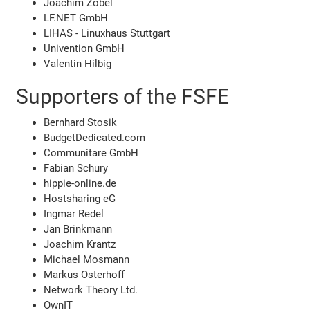
Joachim Zobel
LF.NET GmbH
LIHAS - Linuxhaus Stuttgart
Univention GmbH
Valentin Hilbig
Supporters of the FSFE
Bernhard Stosik
BudgetDedicated.com
Communitare GmbH
Fabian Schury
hippie-online.de
Hostsharing eG
Ingmar Redel
Jan Brinkmann
Joachim Krantz
Michael Mosmann
Markus Osterhoff
Network Theory Ltd.
OwnIT