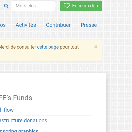
Faire un don
pos
Activités
Contribuer
Presse
×
 Merci de consulter
cette page
pour tout
FE’s Funds
h flow
rastructure donations
nsoring graphics