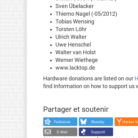
Sven Übelacker
Thiemo Nagel (-05/2012)
Tobias Wensing
Torsten Löhr
Ulrich Walter
Uwe Henschel
Walter van Holst
Werner Wiethege
www.lacktop.de
Hardware donations are listed on our
H
find Information on how to support us 
Partager et soutenir
Fediverse
Bluesky
Hacker 
E-Mail
Support!