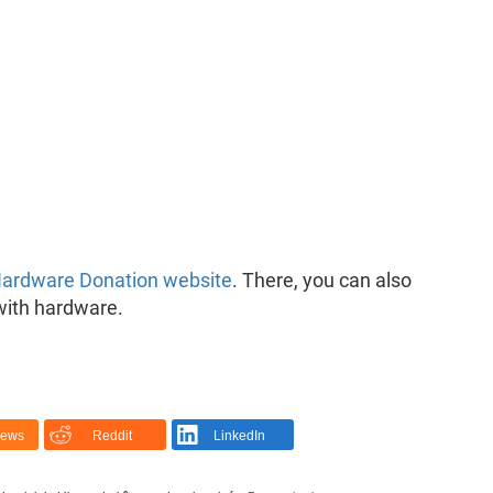
ardware Donation website
. There, you can also
with hardware.
News
Reddit
LinkedIn