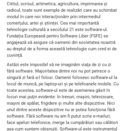
Cititul, scrisul, aritmetica, agricultura, imprimarea și
radioul, toate sunt exemple de realizări care au schimbat
modul în care noi interacționăm prin intermediul
comerţului, artei și științei. Cea mai importantă
tehnologie culturală a secolului 21 este software-ul.
Fundația Europeană pentru Software Liber (FSFE) se
angajează să asigure că oamenii din societatea noastră
au dreptul de a forma această tehnologie cum cred ei de
cuviinţă.
Astăzi este imposibil să ne imaginăm viaţa de zi cu zi
fără software. Majoritatea dintre noi nu pot petrece o
singură zi fară a-l folosi. Oamenii folosesc software-ul la
locul de muncă, pe laptop-uri şi pe telefoanele mobile. Cu
toate acestea, software-ul este de asemenea găsit în
locuri mai puţin evidente: în trenuri, mașini, televizoare,
maşini de spălat, frigidere şi multe alte dispozitive. Nici
unul dintre aceste dispozitive nu ar putea funcţiona fără
software. Fără software nu am fi putut scrie e-mailuri,
face apeluri telefonice, merge la cumpărături sau călători
aşa cum suntem obişnuiţi. Software-ul este instrumentul