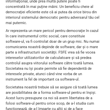
informaţional, unde prea multă putere poate fi
concentrată în mai puține mâini. Un beneficiu cheie al
democraţiei eficiente este că ai putea da orice birou din
interiorul sistemului democratic pentru adversarul tău cel
mai puternic.
Ar reprezenta un mare pericol pentru democraţie în cazul
în care instrumentul critic social, care constituie
software-ul, va fi controlat doar de un grup mic. Nu numai
comunicarea noastră depinde de software, dar și o mare
parte a infrastructurii societăţii. FSFE vrea să fie vocea
intereselor utilizatorilor de calculatoare şi să predea
controlul asupra viitorului software către toată lumea.
Societatea nu îşi poate permite să fie dependentă de
interesele private, atunci când vine vorba de un
instrument la fel de important ca software-ul.
Societatea noastră trebuie să se asigure că toată lumea
are posibilitatea de a forma software-ul pentru ei înşişi.
Acest lucru presupune ca noi să avem libertatea de a
folosi software-ul pentru orice scop, de a-l studia cum
funcţionează, de a-l împarte cu alții şi de a face