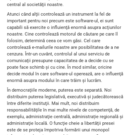
central al societăţii noastre.
Atunci când alţii controlează un instrument la fel de
important pentru noi precum este software-ul, ei sunt
capabili să exercite o influienţă enormă asupra acţiunilor
noastre. Cine controlează motorul de căutare pe care îl
folosim, determină ceea ce vom găsi. Cel care
controlează e-mailurile noastre are posibilitatea de a ne
cenzura. Într-un cuvânt, controlul al unui serviciu de
comunicaţii presupune capacitatea de a decide cu se
poate face schimb și cu cine. În mod similar, oricine
decide modul în care software-ul operează, are o influenţă
enormă asupra modului în care trăim şi lucrăm.
În democraţiile moderne, puterea este separată. Noi
distribuim puterea legislativă, executivă şi judecătorească
între diferite instituţii. Mai mult, noi distribuim
responsabilităţile în mai multe nivele de competenţă, de
exemplu, administraţie centrală, administrație regională şi
administraţie locală. O funcţie cheie a libertăţii presei
este de se proteja împotriva formării unui monopol