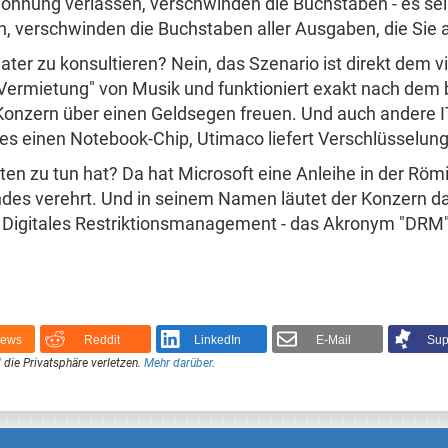
 Wohnung verlassen, verschwinden die Buchstaben - es se
n, verschwinden die Buchstaben aller Ausgaben, die Sie
ater zu konsultieren? Nein, das Szenario ist direkt dem
 "Vermietung" von Musik und funktioniert exakt nach de
Konzern über einen Geldsegen freuen. Und auch andere
 es einen Notebook-Chip, Utimaco liefert Verschlüsselun
hten zu tun hat? Da hat Microsoft eine Anleihe in der R
ndes verehrt. Und in seinem Namen läutet der Konzern 
 Digitales Restriktionsmanagement - das Akronym "DRM" 
News
Reddit
LinkedIn
E-Mail
Sup
 die Privatsphäre verletzen.
Mehr darüber
.