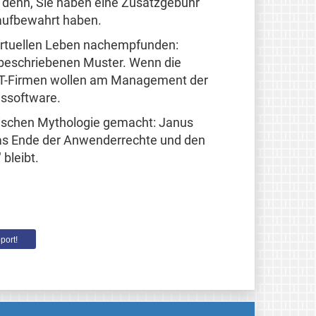
i denn, Sie haben eine Zusatzgebühr
 aufbewahrt haben.
 virtuellen Leben nachempfunden:
m beschriebenen Muster. Wenn die
 IT-Firmen wollen am Management der
gssoftware.
ömischen Mythologie gemacht: Janus
das Ende der Anwenderrechte und den
bleibt.
port!