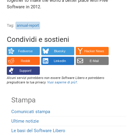
together to make the world a better place with Free
Software in 2012.
Tag
annual-report
Condividi e sostieni
Fediverse
Bluesky
Hacker News
Reddit
LinkedIn
E-Mail
Support!
Alcuni servizi potrebbero non essere Software Libero e potrebbero
pregiudicare la tua privacy.
Vuoi saperne di più?
.
Stampa
Comunicati stampa
Ultime notizie
Le basi del Software Libero