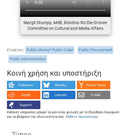
Margit Stumpp, MdB, Bündnis 90/Die Grünen
Committee on Cultural and Media Affairs
Ετικέτες
Public Money? Public Code!
Public Procurement
Public Administration
Κοινή χρήση και υποστήριξη
Fediverse
Bluesky
Hacker News
Reddit
LinkedIn
E-Mail
Support!
Κάποιες υπηρεσίες μπορεί να μην είναι φιλικές με το Ελεύθερο Λογισμικό
και να βλάψουν την ιδιωτικότητα σας.
Μάθετε περισσότερα
.
Τύπος