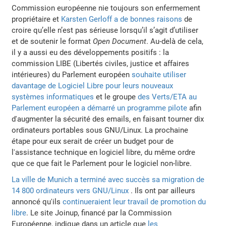
Commission européenne nie toujours son enfermement
propriétaire et
Karsten Gerloff a de bonnes raisons
de
croire qu’elle n’est pas sérieuse lorsqu’il s’agit d’utiliser
et de soutenir le format
Open Document
. Au-delà de cela,
il y a aussi eu des développements positifs : la
commission LIBE (Libertés civiles, justice et affaires
intérieures) du Parlement européen
souhaite utiliser
davantage de Logiciel Libre pour leurs nouveaux
systèmes informatiques
et le groupe
des Verts/ETA au
Parlement européen a démarré un programme pilote
afin
d'augmenter la sécurité des emails, en faisant tourner dix
ordinateurs portables sous GNU/Linux. La prochaine
étape pour eux serait de créer un budget pour de
l'assistance technique en logiciel libre, du même ordre
que ce que fait le Parlement pour le logiciel non-libre.
La ville de Munich a terminé avec succès sa migration de
14 800 ordinateurs vers GNU/Linux
. Ils ont par ailleurs
annoncé qu'ils
continueraient leur travail de promotion du
libre
. Le site Joinup, financé par la Commission
Européenne, indique dans un article que
les