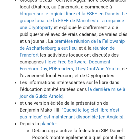
local d'Aahrus, au Danemark, a commencé à
bloguer sur le logiciel libre et la FSFE en Danois
.
Le
groupe local de la FSFE de Manchester a organisé
une Cryptoparty
et expliqué le chiffrement à clé
publique/privé avec de vrais cadenas, de vraies clés
et un journal. La
premiére réunion de la Fellowship
de Aschaffenburg a eut lieu
, et à la
réunion de
Francfort
les activistes locaux ont discutés des
campagnes
I love Free Software
,
Document
Freedom Day
,
PDFreaders
,
TheyDontWantYou.to
, de
l'événement local Fuxcon, et de Cryptoparties.
Les informations intéressantes sur le libre dans
l'éducation ont été traitées dans
la dernière mise à
jour de Guido Arnold
,
et une version éditée de la présentation de
Benjamin Mako Hill
"Quand le logiciel libre n'est
pas mieux" est maintenant disponible [en Anglais]
.
Depuis la
planète
:
Debian.org a activé la fédération SIP. Daniel
Pocock montre également à quel point il est