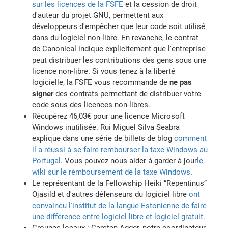
sur les licences de la FSFE
et la cession de droit
d'auteur du projet GNU, permettent aux
développeurs d'empêcher que leur code soit utilisé
dans du logiciel non-libre. En revanche, le contrat
de Canonical indique explicitement que l'entreprise
peut distribuer les contributions des gens sous une
licence non-libre. Si vous tenez à la liberté
logicielle, la FSFE vous recommande de
ne pas
signer
des contrats permettant de distribuer votre
code sous des licences non-libres.
Récupérez 46,03€ pour une licence Microsoft
Windows inutilisée. Rui Miguel Silva Seabra
explique dans une série de billets de blog
comment
il a réussi à se faire rembourser la taxe Windows au
Portugal
. Vous pouvez nous aider à garder à jour
le
wiki sur le remboursement de la taxe Windows
.
Le représentant de la Fellowship Heiki “Repentinus”
Ojasild et d'autres défenseurs du logiciel libre
ont
convaincu l'institut de la langue Estonienne de faire
une différence entre logiciel libre et logiciel gratuit
.
Groupes locaux : Carsten Agger, notre coordinateur