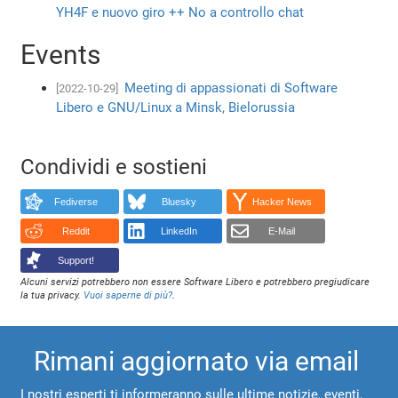
YH4F e nuovo giro ++ No a controllo chat
Events
Meeting di appassionati di Software
[2022-10-29]
Libero e GNU/Linux a Minsk, Bielorussia
Condividi e sostieni
Fediverse
Bluesky
Hacker News
Reddit
LinkedIn
E-Mail
Support!
Alcuni servizi potrebbero non essere Software Libero e potrebbero pregiudicare
la tua privacy.
Vuoi saperne di più?
.
Rimani aggiornato via email
I nostri esperti ti informeranno sulle ultime notizie, eventi,