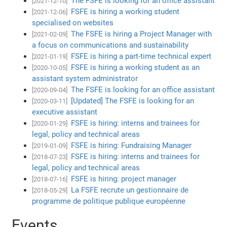
The FSFE is looking for an office assistant
[2021-12-10]
FSFE is hiring a working student
[2021-12-06]
specialised on websites
The FSFE is hiring a Project Manager with
[2021-02-09]
a focus on communications and sustainability
FSFE is hiring a part-time technical expert
[2021-01-19]
FSFE is hiring a working student as an
[2020-10-05]
assistant system administrator
The FSFE is looking for an office assistant
[2020-09-04]
[Updated] The FSFE is looking for an
[2020-03-11]
executive assistant
FSFE is hiring: interns and trainees for
[2020-01-29]
legal, policy and technical areas
FSFE is hiring: Fundraising Manager
[2019-01-09]
FSFE is hiring: interns and trainees for
[2018-07-23]
legal, policy and technical areas
FSFE is hiring: project manager
[2018-07-16]
La FSFE recrute un gestionnaire de
[2018-05-29]
programme de politique publique européenne
Events