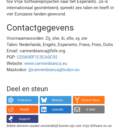
toe Vrije Softwareprojecten naar het Esperanto. Ze is
internationaal georiënteerd, spreekt zes talen en heeft in
vier Europese landen gewoond.
Contactgegevens
Voornaamwoorden: Zij, she, ŝi, elle, sy, sie
Talen: Nederlands, Engels, Esperanto, Frans, Fries, Duits
Email: carmenbianca@fsfe.org
PGP:
CD0A90F1C5CA0C92
Website:
www.carmenbianca.eu
Mastodon:
@carmenbianca@todon.eu
Deel en steun
Fediverse
Bluesky
Hacker News
Reddit
LinkedIn
E-Mail
Support!
Enkele diensten zouden onvriendelijk kunnen zijn voor Vrije Software en uw