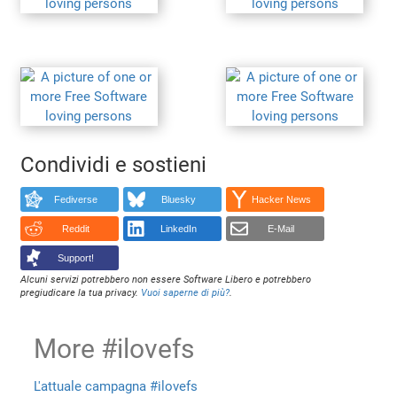
Condividi e sostieni
Fediverse
Bluesky
Hacker News
Reddit
LinkedIn
E-Mail
Support!
Alcuni servizi potrebbero non essere Software Libero e potrebbero
pregiudicare la tua privacy.
Vuoi saperne di più?
.
More #ilovefs
L'attuale campagna #ilovefs