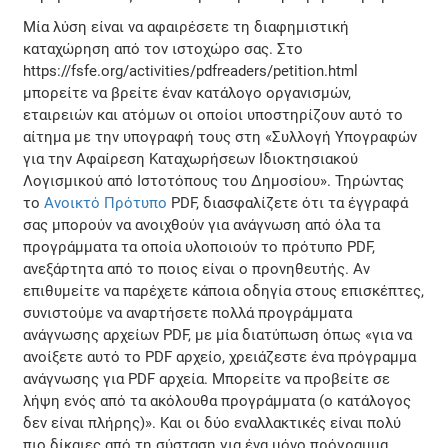
Μία λύση είναι να αφαιρέσετε τη διαφημιστική
καταχώρηση από τον ιστοχώρο σας. Στο
https://fsfe.org/activities/pdfreaders/petition.html
μπορείτε να βρείτε έναν κατάλογο οργανισμών,
εταιρειών και ατόμων οι οποίοι υποστηρίζουν αυτό το
αίτημα με την υπογραφή τους στη «Συλλογή Υπογραφών
για την Αφαίρεση Καταχωρήσεων Ιδιοκτησιακού
Λογισμικού από Ιστοτόπους του Δημοσίου». Τηρώντας
το
Ανοικτό Πρότυπο
PDF, διασφαλίζετε ότι τα έγγραφά
σας μπορούν να ανοιχθούν για ανάγνωση από όλα τα
προγράμματα τα οποία υλοποιούν το πρότυπο PDF,
ανεξάρτητα από το ποιος είναι ο προνηθευτής. Αν
επιθυμείτε να παρέχετε κάποια οδηγία στους επισκέπτες,
συνιστούμε να αναρτήσετε πολλά προγράμματα
ανάγνωσης αρχείων PDF, με μία διατύπωση όπως «για να
ανοίξετε αυτό το PDF αρχείο, χρειάζεστε ένα πρόγραμμα
ανάγνωσης για PDF αρχεία. Μπορείτε να προβείτε σε
λήψη ενός από τα ακόλουθα προγράμματα (ο κατάλογος
δεν είναι πλήρης)». Και οι δύο εναλλακτικές είναι πολύ
πιο δίκαιες από τη σύσταση για ένα μόνο πρόγραμμα