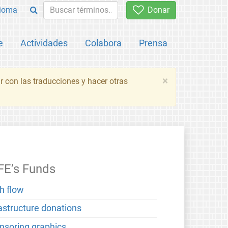
ioma
Donar
e
Actividades
Colabora
Prensa
×
 con las traducciones y hacer otras
FE’s Funds
h flow
rastructure donations
nsoring graphics