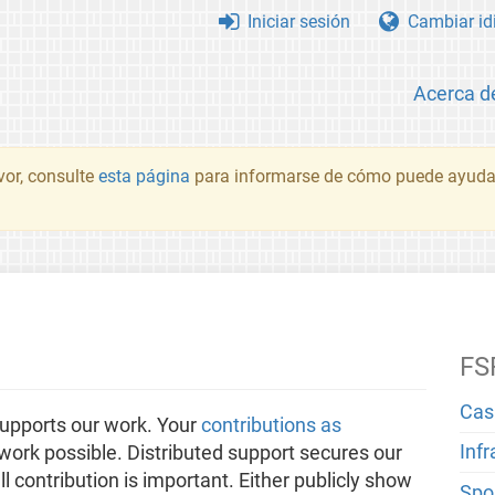
Iniciar sesión
Cambiar id
Acerca d
vor, consulte
esta página
para informarse de cómo puede ayudar
FS
Cas
upports our work. Your
contributions as
Inf
ork possible. Distributed support secures our
 contribution is important. Either publicly show
Spo