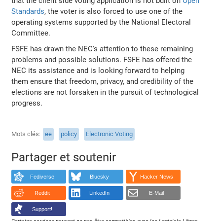
that the client side voting application is not built on
Open
Standards
, the voter is also forced to use one of the
operating systems supported by the National Electoral
Committee.
FSFE has drawn the NEC's attention to these remaining
problems and possible solutions. FSFE has offered the
NEC its assistance and is looking forward to helping
them ensure that freedom, privacy, and credibility of the
elections are not forsaken in the pursuit of technological
progress.
Mots clés
ee
policy
Electronic Voting
Partager et soutenir
Fediverse
Bluesky
Hacker News
Reddit
LinkedIn
E-Mail
Support!