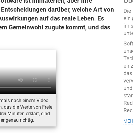
Üb
ftware ist immateriell, aber ihre
e Entscheidungen darüber, welche Art von
Die
Auswirkungen auf das reale Leben. Es
ein
im 
e dem Gemeinwohl zugute kommt, und das
unte
Sof
uns
Tech
ein
das
ver
und
stä
emals nach einem Video
Rede
, das die Werte von Freie
Rec
rei Minuten erklärt, sind
meh
ier genau richtig.