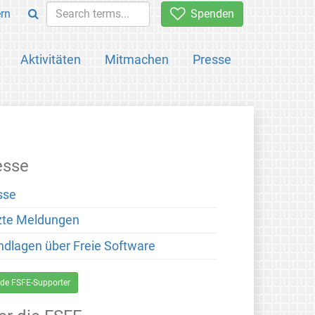
rn
Spenden
Aktivitäten
Mitmachen
Presse
esse
sse
zte Meldungen
ndlagen über Freie Software
de FSFE-Supporter