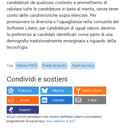
candidature da qualsiasi contesto e promettiamo di
valutare tutte le candidature in base al merito, senza tener
conto delle caratteristiche sopra elencate. Per
promuovere la diversità e l'uguaglianza nella comunità del
Software Libero, per candidature di ugual valore, daremo
la preferenza ai candidati identificati come parte di una
demografia tradizionalmente emarginata a riguardo della
tecnologia.
Tag
Interno FSFE
Posto di lavoro
Team tecnico
Condividi e sostieni
Fediverse
Bluesky
Hacker News
Reddit
LinkedIn
E-Mail
Support!
Alcuni servizi potrebbero non essere Software Libero e potrebbero
pregiudicare la tua privacy.
Vuoi saperne di più?
.