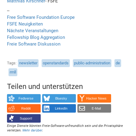
Matthias Kirschner
- FSFE
--
Free Software Foundation Europe
FSFE Neuigkeiten
Nächste Veranstaltungen
Fellowship Blog Aggregation
Freie Software Diskussion
Tags
newsletter
openstandards
public-administration
de
rmll
Teilen und unterstützen
Fediverse
Bluesky
Hacker News
Reddit
LinkedIn
E-Mail
Support!
Einige Dienste könnten Freie-Software-unfreundlich sein und die Privatsphäre
verletzen.
Mehr darüber
.