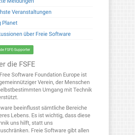
zte Meldungen
hste Veranstaltungen
g Planet
kussionen über Freie Software
de FSFE-Supporter
er die FSFE
 Free Software Foundation Europe ist
 gemeinnütziger Verein, der Menschen
selbstbestimmten Umgang mit Technik
rstützt.
tware beeinflusst sämtliche Bereiche
eres Lebens. Es ist wichtig, dass diese
nik uns hilft, statt uns
zuschränken. Freie Software gibt allen