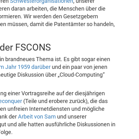
eren
Schwesterorganisationen
, unserer
ren daran arbeiten, die Menschen über die
ormieren. Wir werden den Gesetzgebern
eren müssen, damit die Patentämter so handeln,
f der FSCONS
in brandneues Thema ist. Es gibt sogar einen
m Jahr 1959 darüber
und ein paar von jenen
heutige Diskussion über „Cloud-Computing“
ng einer Vortragsreihe auf der diesjährigen
Reconquer
(Teile und erobere zurück), die das
ten unfreien Internetdiensten und mögliche
Dank der
Arbeit von Sam
und unserer
gut und alle hatten ausführliche Diskussionen in
olge.