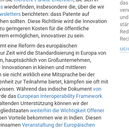
das
ds
wiederfinden, insbesondere die, über die wir
ver
wsletters
berichteten: dass Patente auf
und
n sollten. Diese Richtlinie wird die Innovation
stä
 zu geringeren Kosten für die öffentliche
Rede
rn ermöglichen, innovativer zu sein.
Rec
mt eine Reform des europäischen
meh
ur Zeit wird die Standardisierung in Europa von
nen, hauptsächlich von Großunternehmen,
 Innovationen in kleinen und mittleren
ie nicht wirklich eine Mitsprache bei der
nheit zur Teilnahme bietet, kämpfen sie oft mit
hwissen. Während das indische Dokument
von
rde das
European Interoperability Framework
haltenden Unterstützung können wir der
gliedstaaten
weiterhin die Wichtigkeit Offener
elben Vorteile bekommen wie in Indien. Diesen
meinsamen
Veranstaltung der Europäischen