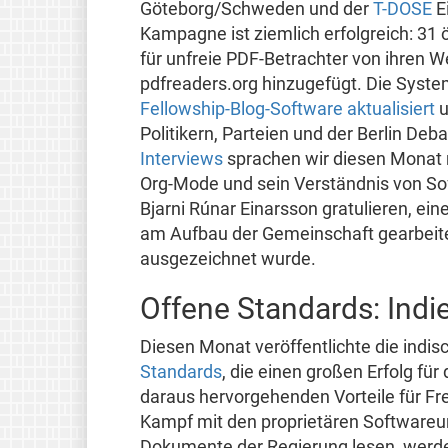
Göteborg/Schweden und der
T-DOSE
E
Kampagne ist ziemlich erfolgreich: 31
für unfreie PDF-Betrachter von ihren W
pdfreaders.org hinzugefügt. Die Syst
Fellowship-Blog-Software aktualisiert
u
Politikern, Parteien und der Berlin De
Interviews
sprachen wir diesen Monat 
Org-Mode und sein Verständnis von Sof
Bjarni Rúnar Einarsson gratulieren, ein
am Aufbau der Gemeinschaft gearbeit
ausgezeichnet wurde.
Offene Standards: Indi
Diesen Monat veröffentlichte die indi
Standards
, die einen großen Erfolg für
daraus hervorgehenden Vorteile für Fre
Kampf mit den proprietären Softwareun
Dokumente der Regierung lesen, werd