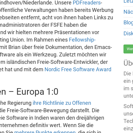
Let
indhoven/Niederlande. Unsere
PDFreaders
-
 öffentliche Verwaltungen haben bereits Werbung
Näc
ebseiten entfernt, acht von ihnen haben Links zu
Blo
emadministratoren der FSFE haben die
nd wir hielten mehrere Präsentationen vor
Dis
bating Union. Im Rahmen eines
Fellowship-
mit Brian über freie Dokumentation, den Emacs-
Wer
tware als ein Werkzeug. Zuletzt möchten wir
em isländischen Freie-Software-Entwickler, der
Üb
et hat und mit dem
Nordic Free Software Award
Die
ein
im 
en – Europa 1:0
unte
sche Regierung
ihre Richtlinie zu Offenen
Sof
 die Freie-Software-Bewegung darstellt. Die
uns
ie Software in Indien waren den dreijährigen
Tech
ternehmen definitiv wert. Wenn Sie die
ein
en Sie
mehrere Punkte erkennen
, die sich in