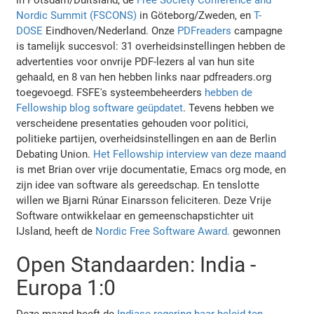
Nordic Summit (FSCONS)
in Göteborg/Zweden, en
T-
DOSE
Eindhoven/Nederland. Onze
PDFreaders
campagne
is tamelijk succesvol: 31 overheidsinstellingen hebben de
advertenties voor onvrije PDF-lezers al van hun site
gehaald, en 8 van hen hebben links naar pdfreaders.org
toegevoegd. FSFE's systeembeheerders
hebben de
Fellowship blog software geüpdatet
. Tevens hebben we
verscheidene presentaties gehouden voor politici,
politieke partijen, overheidsinstellingen en aan de Berlin
Debating Union.
Het Fellowship interview van deze maand
is met Brian over vrije documentatie, Emacs org mode, en
zijn idee van software als gereedschap. En tenslotte
willen we Bjarni Rúnar Einarsson feliciteren. Deze Vrije
Software ontwikkelaar en gemeenschapstichter uit
IJsland, heeft de
Nordic Free Software Award.
gewonnen
Open Standaarden: India -
Europa 1:0
Deze maand heeft de
Indiase regering haar beleid ten