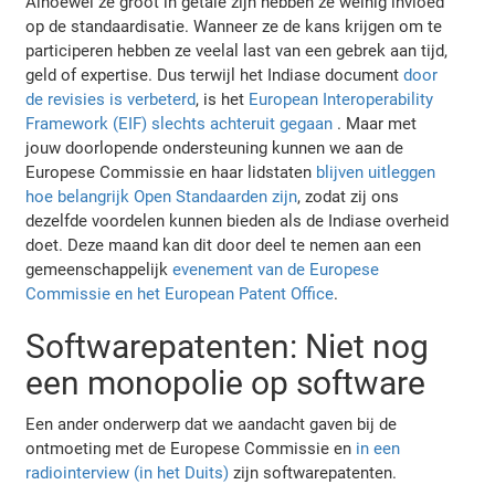
Alhoewel ze groot in getale zijn hebben ze weinig invloed
op de standaardisatie. Wanneer ze de kans krijgen om te
participeren hebben ze veelal last van een gebrek aan tijd,
geld of expertise. Dus terwijl het Indiase document
door
de revisies is verbeterd
, is het
European Interoperability
Framework (EIF) slechts achteruit gegaan
. Maar met
jouw doorlopende ondersteuning kunnen we aan de
Europese Commissie en haar lidstaten
blijven uitleggen
hoe belangrijk Open Standaarden zijn
, zodat zij ons
dezelfde voordelen kunnen bieden als de Indiase overheid
doet. Deze maand kan dit door deel te nemen aan een
gemeenschappelijk
evenement van de Europese
Commissie en het European Patent Office
.
Softwarepatenten: Niet nog
een monopolie op software
Een ander onderwerp dat we aandacht gaven bij de
ontmoeting met de Europese Commissie en
in een
radiointerview (in het Duits)
zijn softwarepatenten.