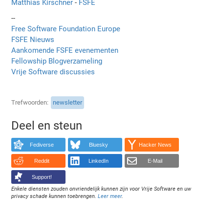
Matthias Kirschner
-
FSFE
--
Free Software Foundation Europe
FSFE Nieuws
Aankomende FSFE evenementen
Fellowship Blogverzameling
Vrije Software discussies
Trefwoorden
newsletter
Deel en steun
Fediverse
Bluesky
Hacker News
Reddit
LinkedIn
E-Mail
Support!
Enkele diensten zouden onvriendelijk kunnen zijn voor Vrije Software en uw
privacy schade kunnen toebrengen.
Leer meer
.