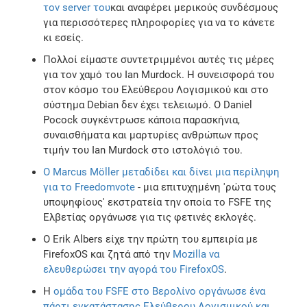
τον server του
και αναφέρει μερικούς συνδέσμους
για περισσότερες πληροφορίες για να το κάνετε
κι εσείς.
Πολλοί είμαστε συντετριμμένοι αυτές τις μέρες
για τον χαμό του Ian Murdock. Η συνεισφορά του
στον κόσμο του Ελεύθερου Λογισμικού και στο
σύστημα Debian δεν έχει τελειωμό. Ο Daniel
Pocock συγκέντρωσε κάποια παρασκήνια,
συναισθήματα και μαρτυρίες ανθρώπων προς
τιμήν του Ian Murdock στο ιστολόγιό του.
Ο Marcus Möller μεταδίδει και δίνει μια περίληψη
για το Freedomvote
- μια επιτυχημένη 'ρώτα τους
υποψηφίους' εκστρατεία την οποία το FSFE της
Ελβετίας οργάνωσε για τις φετινές εκλογές.
Ο Erik Albers είχε την πρώτη του εμπειρία με
FirefoxOS και ζητά από την
Mozilla να
ελευθερώσει την αγορά του FirefoxOS
.
Η
ομάδα του FSFE στο Βερολίνο οργάνωσε ένα
πάρτι εγκατάστασης Ελεύθερου Λογισμικού και