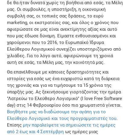
δε θα ήταν δυνατά χωρίς τη βοήθεια από εσάς, τα Μέλη
μας. Οι συμβουλές, η υποστήριξη, η οικονομική
συμβολή σας, οι τοπικές σας δράσεις, το ευρύ
marketing, οι εκστρατείες σας, και όλος ο χρόνος που
αφιερώσατε σε μας είναι ανεκτίμητης αξίας και αυτό
που μας έδωσε δύναμη. Είμαστε ενθουσιασμένοι και
χαρούμενοι που το 2016, το Ευρωπαϊκό Ίδρυμα
Ελεύθερου Λογισμικού συνεχίζει υποστηριζόμενο από
χιλιάδες. Για το λόγο αυτό, αφιερώνουμε τη χρονιά
αυτή σε εσάς, τα Μέλη μας, την κοινότητά μας.
Θα επανέλθουμε με κάποιες δραστηριότητες και
ιστορίες για εσάς ως ένα ευχαριστώ κατά τη διάρκεια
της χρονιάς και για να τιμήσουμε τα 15 χρόνια της
ύπαρξής μας. Ας ξεκινήσουμε γιορτάζοντας την ημέρα
"Λατρεύω το Ελεύθερο Λογισμικό" (I love Free Software
day) στις 14 Φεβρουαρίου όσο πιο χρωματιστά γίνεται.
Βοηθήστε μας να διαδώσουμε την αγάπη για το
Ελεύθερο Λογισμικό και τους προγραμματιστές του
.
Επίσης
μην παραλείψετε να σημειώσετε τις ημέρες
από 2 έως και 4 Σεπτέμβρη
ως ημέρες μιας