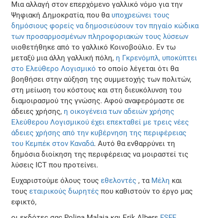
Μια αλλαγή στον επερχόμενο γαλλικό νόμο για την
Ψηφιακή Δημοκρατία, που θα
υποχρεώνει τους
δημόσιους φορείς να δημοσιεύσουν τον πηγαίο κώδικα
των προσαρμοσμένων πληροφοριακών τους λύσεων
υιοθετήθηκε από το γαλλικό Κοινοβούλιο. Εν τω
μεταξύ μια άλλη γαλλική πόλη,
η Γκρενόμπλ, υποκύπτει
στο Ελεύθερο Λογισμικό
το οποίο λέγεται ότι θα
βοηθήσει στην αύξηση της συμμετοχής των πολιτών,
στη μείωση του κόστους και στη διευκόλυνση του
διαμοιρασμού της γνώσης. Αφού αναφερόμαστε σε
άδειες χρήσης,
η οικογένεια των αδειών χρήσης
Ελεύθερου Λογισμικού έχει επεκταθεί με τρεις νέες
άδειες χρήσης από την κυβέρνηση της περιφέρειας
του Κεμπέκ στον Καναδά
. Αυτό θα ενθαρρύνει τη
δημόσια διοίκηση της περιφέρειας να μοιραστεί τις
λύσεις ICT που προτείνει.
Ευχαριστούμε όλους τους
εθελοντές
, τα
Μέλη
και
τους
εταιρικούς δωρητές
που καθιστούν το έργο μας
εφικτό,
οι εκδότες σας Polina Malaja και Erik Albers
FSFE