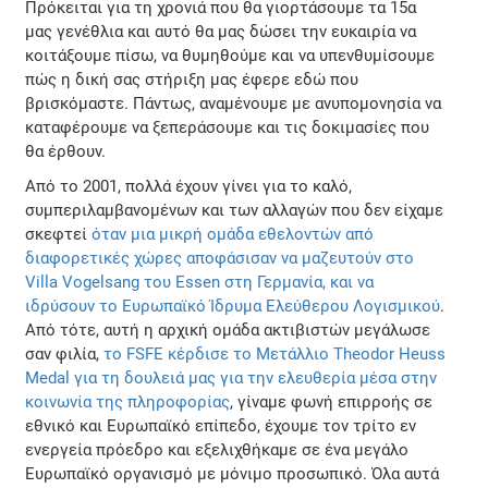
Πρόκειται για τη χρονιά που θα γιορτάσουμε τα 15α
μας γενέθλια και αυτό θα μας δώσει την ευκαιρία να
κοιτάξουμε πίσω, να θυμηθούμε και να υπενθυμίσουμε
πώς η δική σας στήριξη μας έφερε εδώ που
βρισκόμαστε. Πάντως, αναμένουμε με ανυπομονησία να
καταφέρουμε να ξεπεράσουμε και τις δοκιμασίες που
θα έρθουν.
Από το 2001, πολλά έχουν γίνει για το καλό,
συμπεριλαμβανομένων και των αλλαγών που δεν είχαμε
σκεφτεί
όταν μια μικρή ομάδα εθελοντών από
διαφορετικές χώρες αποφάσισαν να μαζευτούν στο
Villa Vogelsang του Essen στη Γερμανία, και να
ιδρύσουν το Ευρωπαϊκό Ίδρυμα Ελεύθερου Λογισμικού
.
Από τότε, αυτή η αρχική ομάδα ακτιβιστών μεγάλωσε
σαν φιλία,
το FSFE κέρδισε το Μετάλλιο Theodor Heuss
Medal για τη δουλειά μας για την ελευθερία μέσα στην
κοινωνία της πληροφορίας
, γίναμε φωνή επιρροής σε
εθνικό και Ευρωπαϊκό επίπεδο, έχουμε τον τρίτο εν
ενεργεία πρόεδρο και εξελιχθήκαμε σε ένα μεγάλο
Ευρωπαϊκό οργανισμό με μόνιμο προσωπικό. Όλα αυτά