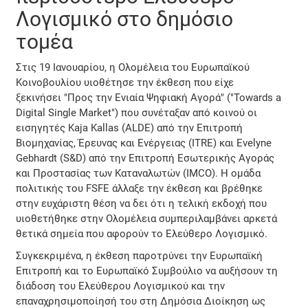
Λογισμικό στο δημόσιο
τομέα
Στις 19 Ιανουαρίου, η Ολομέλεια του Ευρωπαϊκού
Κοινοβουλίου υιοθέτησε την έκθεση που είχε
ξεκινήσει "Προς την Ενιαία Ψηφιακή Αγορά" ("Towards a
Digital Single Market") που συνέταξαν από κοινού οι
εισηγητές Kaja Kallas (ALDE) από την Επιτροπή
Βιομηχανίας, Έρευνας και Ενέργειας (ITRE) και Evelyne
Gebhardt (S&D) από την Επιτροπή Εσωτερικής Αγοράς
και Προστασίας των Καταναλωτών (IMCO). Η ομάδα
πολιτικής του FSFE άλλαξε την έκθεση και βρέθηκε
στην ευχάριστη θέση να δει ότι η τελική εκδοχή που
υιοθετήθηκε στην Ολομέλεια συμπεριλαμβάνει αρκετά
θετικά σημεία που αφορούν το Ελεύθερο Λογισμικό.
Συγκεκριμένα, η έκθεση παροτρύνει την Ευρωπαϊκή
Επιτροπή και το Ευρωπαϊκό Συμβούλιο να αυξήσουν τη
διάδοση του Ελεύθερου Λογισμικού και την
επαναχρησιμοποίησή του στη Δημόσια Διοίκηση ως