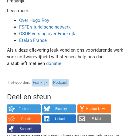
Frankrijk.
Lees meer:
Over Hugo Roy
FSFE's juridische netwerk
OSOR-verslag over Frankrijk
Etalab France
Als u deze aflevering leuk vond en ons voortdurende werk
voor softwarevrijheid wilt steunen, help ons dan
alstublieft met een
donatie
.
Trefwoorden
Frankrijk
Podcast
Deel en steun
Fediverse
Bluesky
Hacker News
Reddit
LinkedIn
E-Mail
Support!