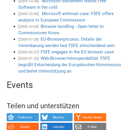
Microsoft settlement leaves Free
[2009-10-08]
Software in the cold
Microsoft antitrust case: FSFE offers
[2009-10-06]
analysis to European Commission
Browser bundling - Open letter to
[2009-10-05]
Commissioner Kroes
EU-Browserprozess: Details der
[2009-07-28]
Vereinbarung werden laut FSFE entscheidend sein
FSFE engages in the EU browser case
[2009-02-27]
Web-Browser-Interoperabilität: FSFE
[2009-01-20]
begrüßt Entscheidung der Europäischen Kommission
und bietet Unterstützung an
Events
Teilen und unterstützen
Fediverse
Bluesky
Hacker News
Reddit
LinkedIn
E-Mail