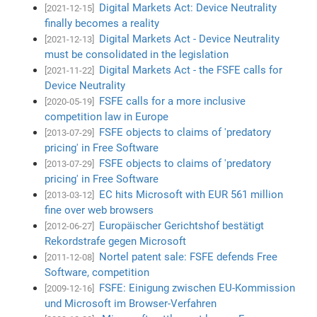
Digital Markets Act: Device Neutrality
[2021-12-15]
finally becomes a reality
Digital Markets Act - Device Neutrality
[2021-12-13]
must be consolidated in the legislation
Digital Markets Act - the FSFE calls for
[2021-11-22]
Device Neutrality
FSFE calls for a more inclusive
[2020-05-19]
competition law in Europe
FSFE objects to claims of 'predatory
[2013-07-29]
pricing' in Free Software
FSFE objects to claims of 'predatory
[2013-07-29]
pricing' in Free Software
EC hits Microsoft with EUR 561 million
[2013-03-12]
fine over web browsers
Europäischer Gerichtshof bestätigt
[2012-06-27]
Rekordstrafe gegen Microsoft
Nortel patent sale: FSFE defends Free
[2011-12-08]
Software, competition
FSFE: Einigung zwischen EU-Kommission
[2009-12-16]
und Microsoft im Browser-Verfahren