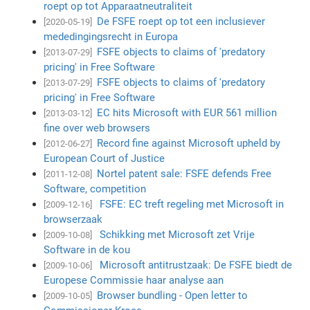
roept op tot Apparaatneutraliteit
De FSFE roept op tot een inclusiever
[2020-05-19]
mededingingsrecht in Europa
FSFE objects to claims of 'predatory
[2013-07-29]
pricing' in Free Software
FSFE objects to claims of 'predatory
[2013-07-29]
pricing' in Free Software
EC hits Microsoft with EUR 561 million
[2013-03-12]
fine over web browsers
Record fine against Microsoft upheld by
[2012-06-27]
European Court of Justice
Nortel patent sale: FSFE defends Free
[2011-12-08]
Software, competition
FSFE: EC treft regeling met Microsoft in
[2009-12-16]
browserzaak
Schikking met Microsoft zet Vrije
[2009-10-08]
Software in de kou
Microsoft antitrustzaak: De FSFE biedt de
[2009-10-06]
Europese Commissie haar analyse aan
Browser bundling - Open letter to
[2009-10-05]