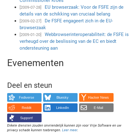
Commissioner Kroes
EU browserzaak: Voor de FSFE zijn de
[2009-07-28]
details van de schikking van cruciaal belang
De FSFE engageert zich in de EU-
[2009-02-27]
browserzaak
Webbrowserinteroperabiliteit: de FSFE is
[2009-01-20]
verheugd over de beslissing van de EC en biedt
ondersteuning aan
Evenementen
Deel en steun
Fediverse
Bluesky
Hacker News
Reddit
LinkedIn
E-Mail
Support!
Enkele diensten zouden onvriendelijk kunnen zijn voor Vrije Software en uw
privacy schade kunnen toebrengen.
Leer meer
.