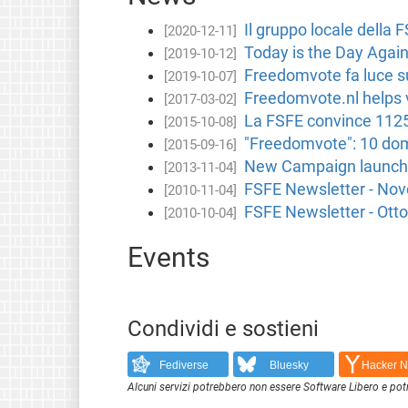
Il gruppo locale della 
[2020-12-11]
Today is the Day Agai
[2019-10-12]
Freedomvote fa luce sui
[2019-10-07]
Freedomvote.nl helps v
[2017-03-02]
La FSFE convince 1125 
[2015-10-08]
"Freedomvote": 10 doman
[2015-09-16]
New Campaign launch
[2013-11-04]
FSFE Newsletter - No
[2010-11-04]
FSFE Newsletter - Ott
[2010-10-04]
Events
Condividi e sostieni
Fediverse
Bluesky
Hacker 
Alcuni servizi potrebbero non essere Software Libero e pot