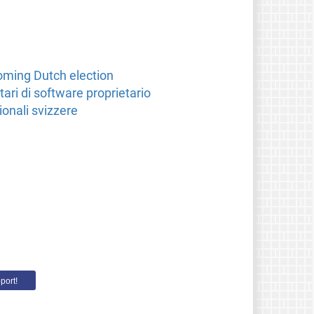
oming Dutch election
ri di software proprietario
ionali svizzere
port!