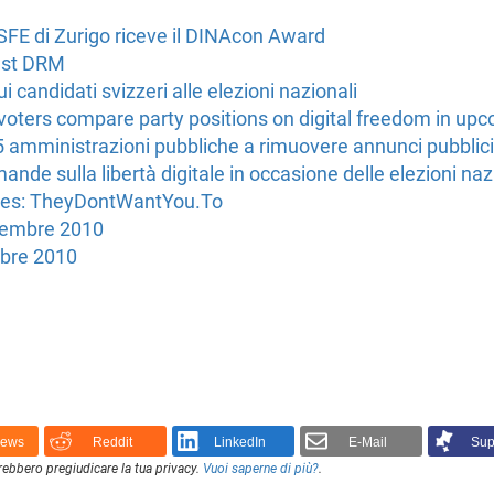
FSFE di Zurigo riceve il DINAcon Award
nst DRM
 candidati svizzeri alle elezioni nazionali
oters compare party positions on digital freedom in upc
amministrazioni pubbliche a rimuovere annunci pubblicita
de sulla libertà digitale in occasione delle elezioni naz
es: TheyDontWantYou.To
vembre 2010
obre 2010
News
Reddit
LinkedIn
E-Mail
Sup
rebbero pregiudicare la tua privacy.
Vuoi saperne di più?
.