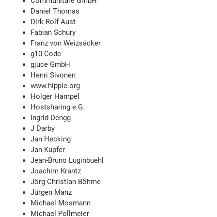
Communitare GmbH
Daniel Thomas
Dirk-Rolf Aust
Fabian Schury
Franz von Weizsäcker
g10 Code
gjuce GmbH
Henri Sivonen
www.hippie.org
Holger Hampel
Hostsharing e.G.
Ingrid Dengg
J Darby
Jan Hecking
Jan Kupfer
Jean-Bruno Luginbuehl
Joachim Krantz
Jörg-Christian Böhme
Jürgen Manz
Michael Mosmann
Michael Pollmeier