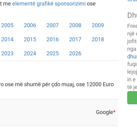
ht me
elementë grafikë sponsorizimi
ose
Dh
2005
2006
2007
2008
2009
Fre
një
2014
2015
2016
2017
2018
jofi
nga
2023
2024
2025
2026
dhu
fuq
lej
in e
uro ose më shumë për çdo muaj, ose 12000 Euro
të j
Google
*