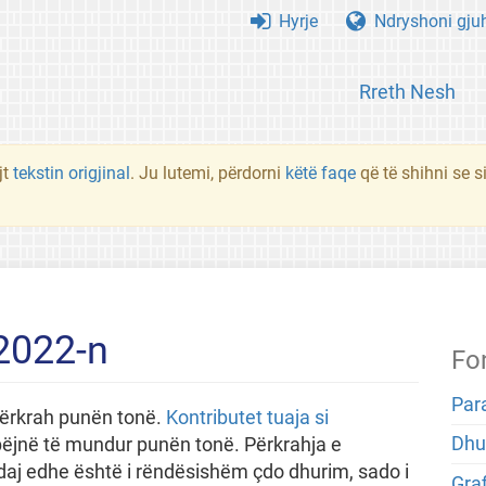
Hyrje
Ndryshoni gju
Rreth Nesh
jt
tekstin origjinal
. Ju lutemi, përdorni
këtë faqe
që të shihni se 
2022-n
Fo
Par
përkrah punën tonë.
Kontributet tuaja si
Dhu
ëjnë të mundur punën tonë. Përkrahja e
daj edhe është i rëndësishëm çdo dhurim, sado i
Gra