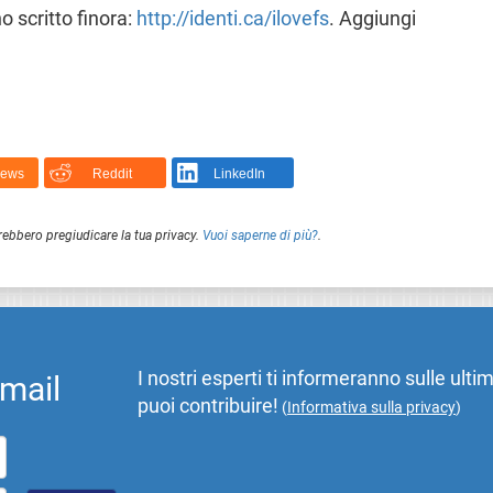
 scritto finora:
http://identi.ca/ilovefs
. Aggiungi
News
Reddit
LinkedIn
rebbero pregiudicare la tua privacy.
Vuoi saperne di più?
.
I nostri esperti ti informeranno sulle ulti
email
puoi contribuire!
(
Informativa sulla privacy
)