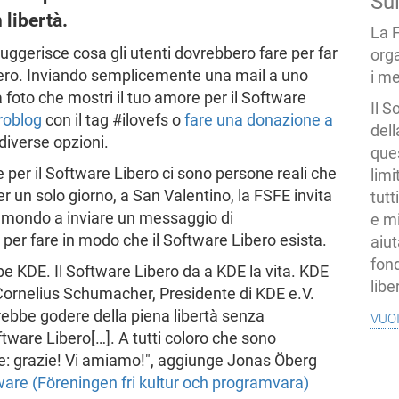
Su
 libertà.
La 
suggerisce cosa gli utenti dovrebbero fare per far
org
ero. Inviando semplicemente una mail a uno
i me
a foto che mostri il tuo amore per il Software
Il S
roblog
con il tag #ilovefs o
fare una donazione a
dell
diverse opzioni.
ques
e per il Software Libero ci sono persone reali che
limi
 un solo giorno, a San Valentino, la FSFE invita
tutt
el mondo a inviare un messaggio di
e mi
per fare in modo che il Software Libero esista.
aiut
fond
be KDE. Il Software Libero da a KDE la vita. KDE
libe
 Cornelius Schumacher, Presidente di KDE e.V.
vuo
rebbe godere della piena libertà senza
oftware Libero[…]. A tutti coloro che sono
ure: grazie! Vi amiamo!", aggiunge Jonas Öberg
ware (Föreningen fri kultur och programvara)