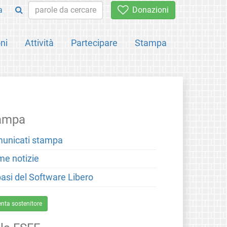
a
Donazioni
ni
Attività
Partecipare
Stampa
ampa
unicati stampa
me notizie
basi del Software Libero
enta sostenitore