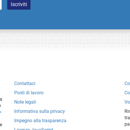
Contattaci
Co
Posti di lavoro
Co
ta
Note legali
Vo
o
Informativa sulla privacy
Ri
-
tr
Impegno alla trasparenza
pa
ne
Licenze JavaScript