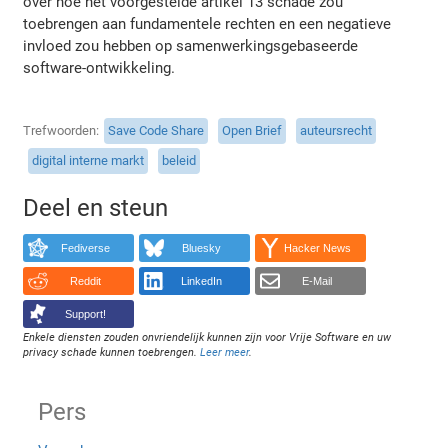
over hoe het voorgestelde artikel 13 schade zou
toebrengen aan fundamentele rechten en een negatieve
invloed zou hebben op samenwerkingsgebaseerde
software-ontwikkeling.
Trefwoorden
Save Code Share
Open Brief
auteursrecht
digital interne markt
beleid
Deel en steun
Fediverse
Bluesky
Hacker News
Reddit
LinkedIn
E-Mail
Support!
Enkele diensten zouden onvriendelijk kunnen zijn voor Vrije Software en uw
privacy schade kunnen toebrengen.
Leer meer
.
Pers