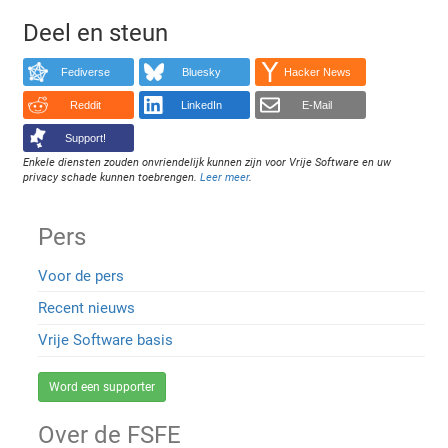
Deel en steun
Fediverse
Bluesky
Hacker News
Reddit
LinkedIn
E-Mail
Support!
Enkele diensten zouden onvriendelijk kunnen zijn voor Vrije Software en uw
privacy schade kunnen toebrengen.
Leer meer
.
Pers
Voor de pers
Recent nieuws
Vrije Software basis
Word een supporter
Over de FSFE