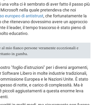
 una volta ci è sembrato di aver fatto il passo più
i Microsoft nella quale pretendeva che noi
so europeo di antistrust
, che fortunatamente la
loro che ritenevano dovessimo avere un approccio
e il leader, il tempo trascorso è stato pieno di
olto educativo.
ere al mio fianco persone veramente eccezionali e
ettanto in gamba.
tro "foglio d'istruzioni" per i diversi argomenti,
 Software Libero in molte industrie tradizionali,
 Commissione Europea e le Nazioni Unite. È stato
spesso di notte, e carico di complessità. Ma è
hé piccoli aggiustamenti a questa enorme leva
enti.
scritti in molti modi, ma sicuramente non furono