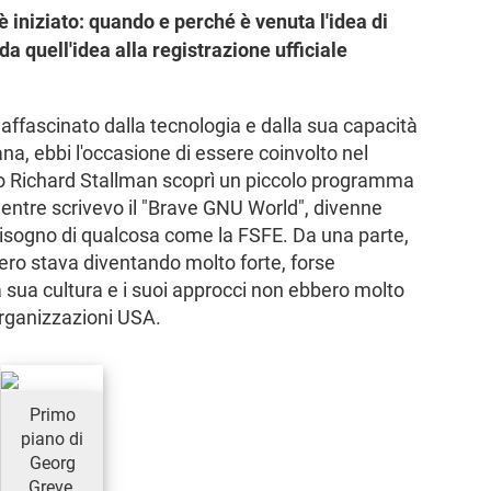
 iniziato: quando e perché è venuta l'idea di
da quell'idea alla registrazione ufficiale
ffascinato dalla tecnologia e dalla sua capacità
ana, ebbi l'occasione di essere coinvolto nel
o Richard Stallman scoprì un piccolo programma
 mentre scrivevo il "Brave GNU World", divenne
bisogno di qualcosa come la FSFE. Da una parte,
ero stava diventando molto forte, forse
a sua cultura e i suoi approcci non ebbero molto
organizzazioni USA.
Primo
piano di
Georg
Greve,