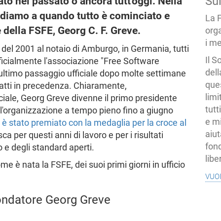
Su
o nel passato o ancora tutt'oggi. Nella
diamo a quando tutto è cominciato e
La 
 della FSFE, Georg C. F. Greve.
org
i me
e del 2001 al notaio di Amburgo, in Germania, tutti
Il S
ficialmente l'associazione "Free Software
dell
'ultimo passaggio ufficiale dopo molte settimane
ques
 fatti in precedenza. Chiaramente,
limi
ciale, Georg Greve divenne il primo presidente
tutt
l'organizzazione a tempo pieno fino a giugno
e mi
è stato premiato con la medaglia per la croce al
aiut
 per questi anni di lavoro e per i risultati
fond
 e degli standard aperti.
libe
 è nata la FSFE, dei suoi primi giorni in ufficio
vuo
 fondatore Georg Greve