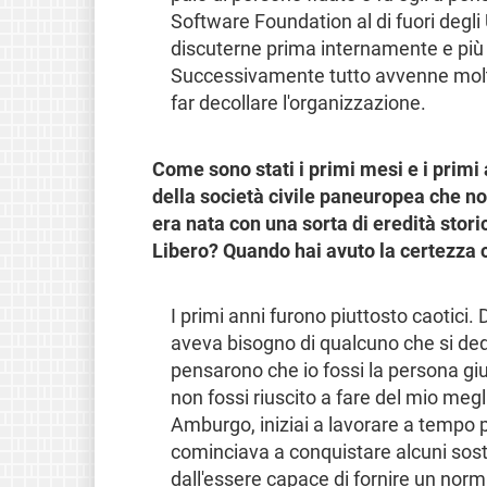
Software Foundation al di fuori degl
discuterne prima internamente e più 
Successivamente tutto avvenne molto
far decollare l'organizzazione.
Come sono stati i primi mesi e i primi
della società civile paneuropea che no
era nata con una sorta di eredità stor
Libero? Quando hai avuto la certezza 
I primi anni furono piuttosto caotici
aveva bisogno di qualcuno che si dedic
pensarono che io fossi la persona giu
non fossi riuscito a fare del mio megl
Amburgo, iniziai a lavorare a tempo 
cominciava a conquistare alcuni sost
dall'essere capace di fornire un norm