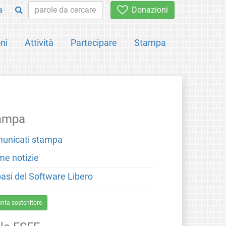
a
Donazioni
ni
Attività
Partecipare
Stampa
ampa
unicati stampa
me notizie
basi del Software Libero
enta sostenitore