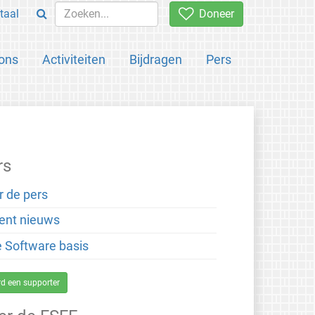
taal
Doneer
ons
Activiteiten
Bijdragen
Pers
rs
r de pers
ent nieuws
e Software basis
d een supporter