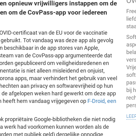
Ov
en opnieuw vrijwilligers instappen om de
Fre
emen om de CovPass-app voor iedereen
lief
staa
VID-certificaat van de EU voor de vaccinatie
Soft
ebruikt. Tot vandaag was deze app als gevolg
asp
en beschikbaar in de app stores van Apple,
bel
steam van de CovPass-app argumenteerde dat
vers
worden gepubliceerd om veiligheidsredenen en
Vri
tatie is niet alleen misleidend en onjuist,
soft
orona apps, maar verhindert het gebruik van veel
pas
echten aan privacy en softwarevrijheid op hun
bij
eft de afgelopen weken hard gewerkt om deze app
rech
n heeft hem vandaag vrijgegeven op
F-Droid, een
pers
lee
ok propriëtaire Google-bibliotheken die niet nodig
xtra werk had voorkomen kunnen worden als de
rden met publiek geld) dergelijke onnodige