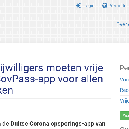
Login
Verander 
Over 
ijwilligers moeten vrije
Pe
CovPass-app voor allen
Voo
ken
Rec
Vrij
Wor
n de Duitse Corona opsporings-app van