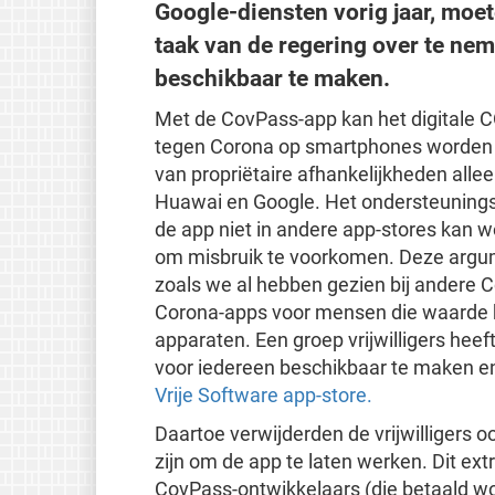
Google-diensten vorig jaar, moet
taak van de regering over te n
beschikbaar te maken.
Met de CovPass-app kan het digitale CO
tegen Corona op smartphones worden g
van propriëtaire afhankelijkheden alle
Huawai en Google. Het ondersteuning
de app niet in andere app-stores kan 
om misbruik te voorkomen. Deze argumen
zoals we al hebben gezien bij andere C
Corona-apps voor mensen die waarde h
apparaten. Een groep vrijwilligers he
voor iedereen beschikbaar te maken e
Vrije Software app-store.
Daartoe verwijderden de vrijwilligers o
zijn om de app te laten werken. Dit e
CovPass-ontwikkelaars (die betaald wo