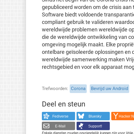
gepubliceerd worden om de crisis aan t
Software biedt voldoende transparant
compliant gebruik te valideren waard
wereldwijde problemen wereldwijde oplo
die de wereldwijde ontwikkeling van cod
omgeving mogelijk maakt. Elke propriëta
ontelbare geïsoleerde oplossingen en d
wereldwijde samenwerking maken Vrije 
rechtsgebied en voor elk apparaat moge
Trefwoorden
Corona
Bevrijd uw Android
Deel en steun
Fediverse
Bluesky
Hacker 
E-Mail
Support!
Enkele diensten zouden onvriendelijk kunnen zijn voor Vri