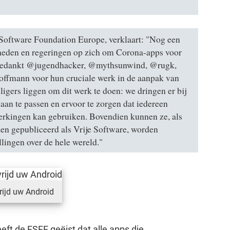
 Software Foundation Europe, verklaart: "Nog een
rheden en regeringen op zich om Corona-apps voor
 bedankt @jugendhacker, @mythsunwind, @rugk,
ffmann voor hun cruciale werk in de aanpak van
igers liggen om dit werk te doen: we dringen er bij
aan te passen en ervoor te zorgen dat iedereen
perkingen kan gebruiken. Bovendien kunnen ze, als
en gepubliceerd als Vrije Software, worden
lingen over de hele wereld."
rijd uw Android
eft de FSFE geëist dat alle apps die