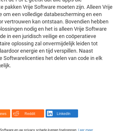
e pakken Vrije Software moeten zijn. Alleen Vrije
ie om een volledige databescherming en een
oor vertrouwen kan ontstaan. Bovendien hebben
ssingen nodig en het is alleen Vrije Software
e in een juridisch veilige en coöperatieve
ire oplossing zal onvermijdelijk leiden tot
aardoor energie en tijd verspillen. Naast
Softwarelicenties het delen van code in elk
lijk.
News
Reddit
LinkedIn
je Software en uw privacy schade kunnen toebrengen.
Leer meer
.