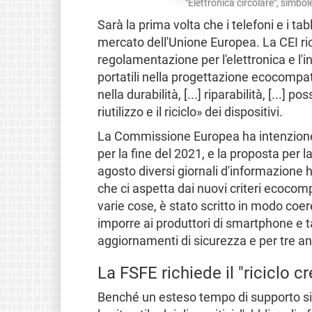
"Elettronica circolare", simbo
Sarà la prima volta che i telefoni e i tab
mercato dell'Unione Europea. La CEI r
regolamentazione per l'elettronica e l'in
portatili nella progettazione ecocompati
nella durabilità, [...] riparabilità, [...] p
riutilizzo e il riciclo» dei dispositivi.
La Commissione Europea ha intenzione d
per la fine del 2021, e la proposta per 
agosto diversi giornali d'informazione 
che ci aspetta dai nuovi criteri ecocompat
varie cose, è stato scritto in modo coe
imporre ai produttori di smartphone e ta
aggiornamenti di sicurezza e per tre anni
La FSFE richiede il "riciclo c
Benché un esteso tempo di supporto sia 