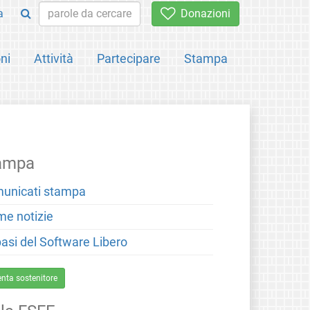
a
Donazioni
ni
Attività
Partecipare
Stampa
ampa
unicati stampa
me notizie
basi del Software Libero
enta sostenitore