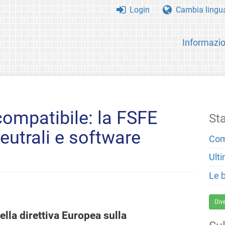
Login
Cambia lingu
Informazio
ompatibile: la FSFE
St
neutrali e software
Com
Ulti
Le 
Div
lla direttiva Europea sulla