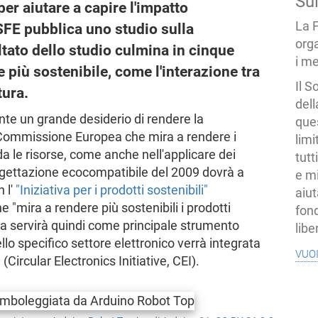
Su
er aiutare a capire l'impatto
La 
SFE pubblica uno studio sulla
org
ultato dello studio culmina in cinque
i me
e più sostenibile, come l'interazione tra
Il S
tura.
dell
te un grande desiderio di rendere la
ques
la Commissione Europea che mira a rendere i
limi
rda le risorse, come anche nell'applicare dei
tutt
ogettazione ecocompatibile del 2009 dovrà a
e mi
 l'
"Iniziativa per i prodotti sostenibili"
aiut
e "mira a rendere più sostenibili i prodotti
fond
iva servirà quindi come principale strumento
libe
ello specifico settore elettronico verrà integrata
vuo
"
(Circular Electronics Initiative, CEI).