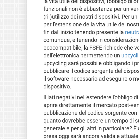
la vita utile dei dispositivi, l'obbligo di
funzionali non è abbastanza per un ve
(ri-)utilizzo dei nostri dispositivi. Per
per l'estensione della vita utile del no
fin dall'inizio tenendo presente la
neutra
comunque, e tenendo in considerazione g
ecocompatibile, la FSFE richiede che ve
dell'elettronica permettendo un
upcycli
upcycling sarà possibile obbligando i pr
pubblicare il codice sorgente del dispos
il software necessario ad eseguire o mod
dispositivo.
Il lati negativi nell'estendere l'obbligo 
aprire direttamente il mercato post-vendi
pubblicazione del codice sorgente con u
quanto dovrebbe essere un tempo di supp
generale e per gli altri in particolare? È
presa oggi sarà ancora valida e attuale