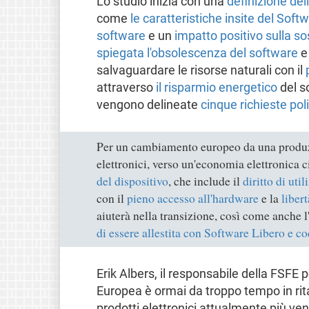
Lo studio inizia con una
definizione del
come
le caratteristiche insite del Sof
software
e un
impatto positivo sulla sos
spiegata l'obsolescenza del software
e 
salvaguardare le risorse naturali con il
attraverso
il risparmio energetico
del so
vengono delineate
cinque richieste pol
Per un cambiamento europeo da una produzio
elettronici, verso un'economia elettronica c
del dispositivo
, che include il
diritto di uti
con il
pieno accesso all'hardware
e la
libert
aiuterà nella transizione, così come anche l
di essere allestita con Software Libero e c
Erik Albers, il responsabile della FSFE p
Europea è ormai da troppo tempo in ritar
prodotti elettronici attualmente più ven