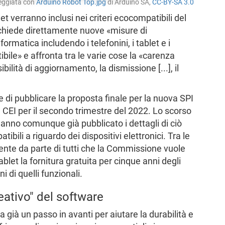
leggiata con
Arduino Robot Top.jpg
di Arduino SA,
CC-BY-SA 3.0
let verranno inclusi nei criteri ecocompatibili del
ichiede direttamente nuove «misure di
formatica includendo i telefonini, i tablet e i
bile» e affronta tra le varie cose la «carenza
ossibilità di aggiornamento, la dismissione [...], il
i pubblicare la proposta finale per la nuova SPI
la CEI per il secondo trimestre del 2022. Lo scorso
hanno comunque già pubblicato i dettagli di ciò
ibili a riguardo dei dispositivi elettronici. Tra le
rente da parte di tutti che la Commissione vuole
blet la fornitura gratuita per cinque anni degli
 di quelli funzionali.
reativo" del software
già un passo in avanti per aiutare la durabilità e