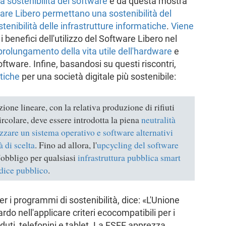
la sostenibilità del software
e da questa mostra
tware Libero permettano una sostenibilità del
tenibilità delle infrastrutture informatiche
.
Viene
i benefici dell'utilizzo del Software Libero nel
prolungamento della vita utile dell'hardware
e
ftware. Infine, basandosi su questi riscontri,
itiche
per una società digitale più sostenibile:
ne lineare, con la relativa produzione di rifiuti
ircolare, deve essere introdotta la piena
neutralità
lizzare un sistema operativo e software alternativi
à di scelta
. Fino ad allora, l'
upcycling del software
'obbligo per qualsiasi
infrastruttura pubblica smart
odice pubblico
.
er i programmi di sostenibilità, dice: «L'Unione
do nell'applicare criteri ecocompatibili per i
duti, telefonini e tablet. La FSFE apprezza