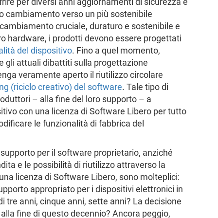
 offrire per diversi anni aggiornamenti di sicurezza e
ro cambiamento verso un più sostenibile
 un cambiamento cruciale, duraturo e sostenibile e
stro hardware, i prodotti devono essere progettati
lità del dispositivo
. Fino a quel momento,
li attuali dibattiti sulla progettazione
nga veramente aperto il riutilizzo circolare
ng (riciclo creativo) del software
. Tale tipo di
oduttori – alla fine del loro supporto – a
itivo con una licenza di Software Libero per tutto
ificare le funzionalità di fabbrica del
di supporto per il software proprietario, anziché
ta e le possibilità di riutilizzo attraverso la
na licenza di Software Libero, sono molteplici:
orto appropriato per i dispositivi elettronici in
 di tre anni, cinque anni, sette anni? La decisione
 alla fine di questo decennio? Ancora peggio,