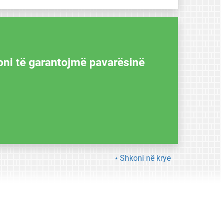
oni të garantojmë pavarësinë
Shkoni në krye