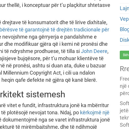
 thellë, i konceptuar për t’u plaçkitur shtetasve
Laj
Vep
drejtave të konsumatorit dhe të lirive dixhitale,
Blo
jbërësve të garantojnë të drejtën tradicionale për
 e nevojshme nga gërryerja e pandalshme e
Dis
ur dhe modifikuar gjëra që i kemi në pronësi dhe
i të ndryshme prodhuese, të tilla si
John Deere
,
Bëh
jisjeve bujqësore, për t’u mohuar klientëve të
anë në pronësi, ashtu si duan ata, duke u bazuar
Rr
al Millennium Copyright Act, i cili ua ndalon
Fre
heqin qafe defekte në gjëra që kanë blerë.
një
rkitekt sistemesh
përd
Soft
ë vitet e fundit, infrastruktura jonë ka mbërritur
jet
 të plotësojë nevojat tona. Ndaj, po
kërkojmë një
tekn
ë dokumentojmë nga se varet infrastruktura jonë
Soft
itekturë të mirëmbajtshme, dhe të ndihmojë