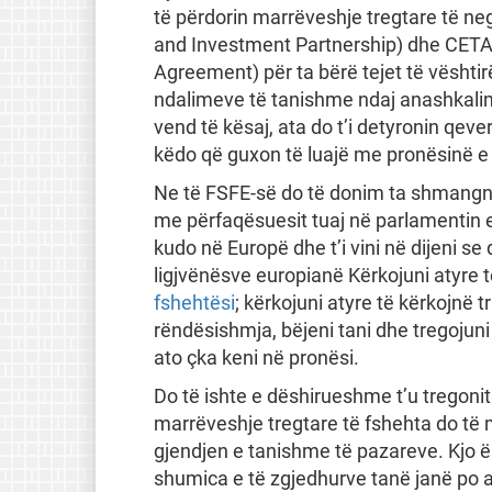
të përdorin marrëveshje tregtare të ne
and Investment Partnership) dhe CET
Agreement) për ta bërë tejet të vështi
ndalimeve të tanishme ndaj anashkalim
vend të kësaj, ata do t’i detyronin qev
këdo që guxon të luajë me pronësinë e 
Ne të FSFE-së do të donim ta shmangni
me përfaqësuesit tuaj në parlamentin e
kudo në Europë dhe t’i vini në dijeni se
ligjvënësve europianë Kërkojuni atyre
fshehtësi
; kërkojuni atyre të kërkojnë
rëndësishmja, bëjeni tani dhe tregojuni 
ato çka keni në pronësi.
Do të ishte e dëshirueshme t’u tregonit 
marrëveshje tregtare të fshehta do të 
gjendjen e tanishme të pazareve. Kjo 
shumica e të zgjedhurve tanë janë po as