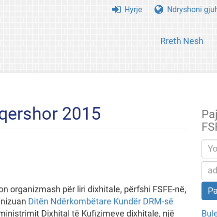
Hyrje
Ndryshoni gju
Rreth Nesh
- qershor 2015
Paj
FS
on organizmash për liri dixhitale, përfshi FSFE-në,
anizuan
Ditën Ndërkombëtare Kundër DRM-së
Bul
nistrimit Dixhital të Kufizimeve dixhitale, një