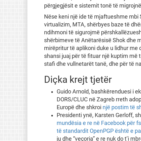
përgjegjësit e sistemit tonë të migrojn
Nëse keni një ide të mjaftueshme mbi S
virtualizim, MTA, shërbyes baze të dh
ndihmoni të sigurojmë përshkallëzues
shërbimeve të Anëtarësisë Shok dhe mj
mirëpritur të aplikoni duke u lidhur me
shansi juaj për të fituar një kuptim më 
stafi dhe vullnetarët tanë, dhe për të 
Diçka krejt tjetër
Guido Arnold, bashkërenduesi i eki
DORS/CLUC në Zagreb rreth adoptim
Europë dhe shkroi
një postim të sh
Presidenti ynë, Karsten Gerloff, s
mundësia e re në Facebook për fs
të standardit OpenPGP është e p
ju dhe “veçoria” e re nuk do t’i m