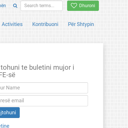
hën
Dhuroni
Activities
Kontribuoni
Për Shtypin
tohuni te buletini mujor i
FE-së
etine