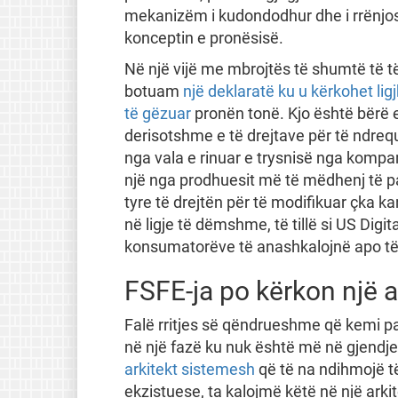
mekanizëm i kudondodhur dhe i rrënjosur
konceptin e pronësisë.
Në një vijë me mbrojtës të shumtë të të 
botuam
një deklaratë ku u kërkohet lig
të gëzuar
pronën tonë. Kjo është bërë
derisotshme e të drejtave për të ndreq
nga vala e rinuar e trysnisë nga kompan
një nga prodhuesit më të mëdhenj të pa
tyre të drejtën për të modifikuar çka k
në ligje të dëmshme, të tillë si US Digit
konsumatorëve të anashkalojnë apo të 
FSFE-ja po kërkon një a
Falë rritjes së qëndrueshme që kemi par
në një fazë ku nuk është më në gjendje
arkitekt sistemesh
që të na ndihmojë t
ekzistuese, ta kalojmë këtë në një ark