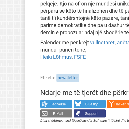
pëlqejë. Kjo na ofron një mundësi unik
përpara se këto të finalizohen dhe të p
tanë t’i kundërshtojnë këto pazare, ta
parime demokratike dhe pa u dashur të
dëmin e propozuar ndaj një shoqërie të 
Falënderime për krejt
vullnetarët
,
anët
mundur punën tonë,
Heiki Lõhmus
,
FSFE
Etiketa
newsletter
Ndarje me të tjerët dhe përk
Fediverse
Bluesky
Hacker 
E-Mail
Support!
Disa shërbime mund të jenë kundër Software-it të Lirë dhe t