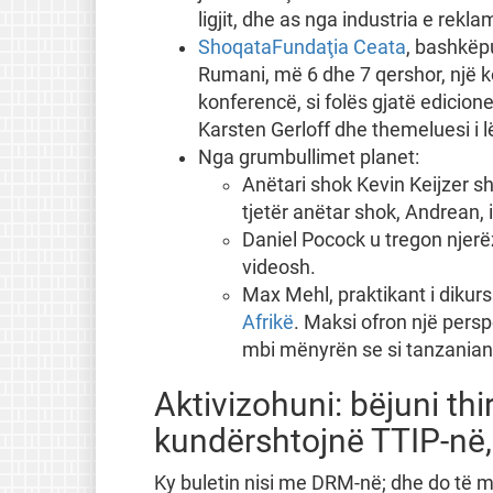
ligjit, dhe as nga industria e rek
Shoqata
Fundaţia Ceata
, bashkëp
Rumani, më 6 dhe 7 qershor, një 
konferencë, si folës gjatë edicion
Karsten Gerloff dhe themeluesi i l
Nga grumbullimet planet:
Anëtari shok Kevin Keijzer 
tjetër anëtar shok, Andrean, i 
Daniel Pocock u tregon njerë
videosh.
Max Mehl, praktikant i diku
Afrikë
. Maksi ofron një persp
mbi mënyrën se si tanzanian
Aktivizohuni: bëjuni thi
kundërshtojnë TTIP-në
Ky buletin nisi me DRM-në; dhe do të 