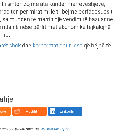
e t’i sintonizojmë ata kundër marrëveshjeve,
araqiten për miratim: le t’i bëjmë përfaqësuesit
ni, sa munden të marrin një vendim të bazuar në
 ndajnë nëse përfitimet ekonomike tejkalojnë
lirë.
arët shok
dhe
korporatat dhuruese
që bëjnë të
rahje
News
Reddit
LinkedIn
ë cenojnë privatësine tuaj.
Mësoni Më Tepër
.