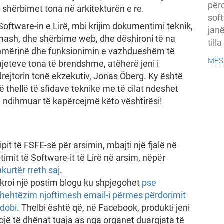
për
ë shërbimet tona në arkitekturën e re.
soft
oftware-in e Lirë, mbi krijim dokumentimi teknik,
janë
ënash, dhe shërbime web, dhe dëshironi të na
till
hmërinë dhe funksionimin e vazhdueshëm të
mës
eteve tona të brendshme, atëherë jeni i
 drejtorin tonë ekzekutiv, Jonas Öberg. Ky është
të thellë të sfidave teknike me të cilat ndeshet
na ndihmuar të kapërcejmë këto vështirësi!
pit të FSFE-së për arsimin, mbajti një fjalë në
it të Software-it të Lirë në arsim, nëpër
kurtër rreth saj
.
hkroi një postim blogu ku shpjegohet
pse
hehtëzim njoftimesh email-i përmes përdorimit
adobi
. Thelbi është që, në Facebook, produkti jeni
brojë të dhënat tuaja as nga organet duargjata të