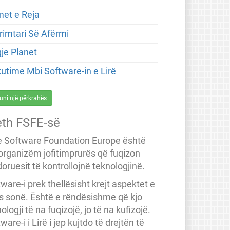
met e Reja
rimtari Së Afërmi
gje Planet
kutime Mbi Software-in e Lirë
uni një përkrahës
eth FSFE-së
e Software Foundation Europe është
 organizëm jofitimprurës që fuqizon
oruesit të kontrollojnë teknologjinë.
ware-i prek thellësisht krejt aspektet e
ës sonë. Është e rëndësishme që kjo
ologji të na fuqizojë, jo të na kufizojë.
ware-i i Lirë i jep kujtdo të drejtën të