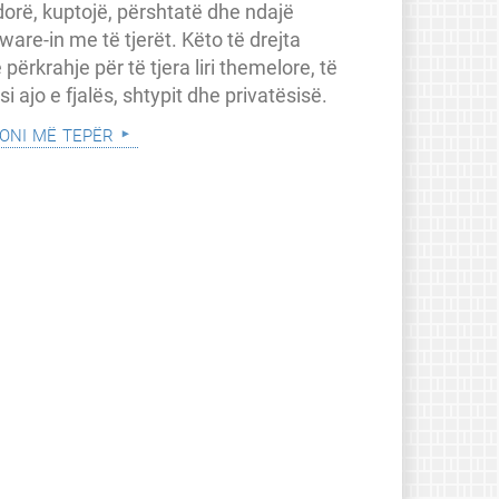
dorë, kuptojë, përshtatë dhe ndajë
ware-in me të tjerët. Këto të drejta
 përkrahje për të tjera liri themelore, të
a si ajo e fjalës, shtypit dhe privatësisë.
oni më tepër