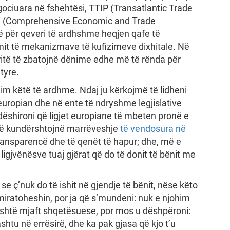
gociuara në fshehtësi, TTIP (Transatlantic Trade
A (Comprehensive Economic and Trade
rë për qeveri të ardhshme heqjen qafe të
it të mekanizmave të kufizimeve dixhitale. Në
eritë të zbatojnë dënime edhe më të rënda për
tyre.
m këtë të ardhme. Ndaj ju kërkojmë të lidheni
uropian dhe në ente të ndryshme legjislative
 dëshironi që ligjet europiane të mbeten pronë e
 të kundërshtojnë marrëveshje
të vendosura në
 transparencë dhe të qenët të hapur; dhe, më e
ligjvënësve tuaj gjërat që do të donit të bënit me
se ç’nuk do të ishit në gjendje të bënit, nëse këto
miratoheshin, por ja që s’mundeni: nuk e njohim
është mjaft shqetësuese, por mos u dëshpëroni:
htu në errësirë, dhe ka pak gjasa që kjo t’u