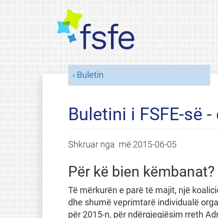
Buletin
Buletini i FSFE-së 
Shkruar nga
më
2015-06-05
Për kë bien këmbanat?
Të mërkurën e parë të majit, një koalici
dhe shumë veprimtarë individualë org
për 2015-n, për ndërgjegjësim rreth Admi