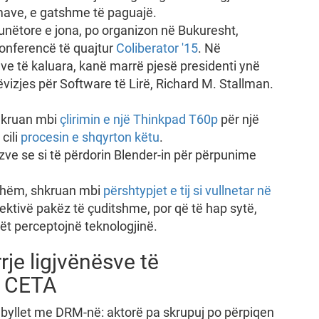
lamave, e gatshme të paguajë.
unëtore e jona, po organizon në Bukuresht,
konferencë të quajtur
Coliberator '15
. Në
eve të kaluara, kanë marrë pjesë presidenti ynë
ëvizjes për Software të Lirë, Richard M. Stallman.
shkruan mbi
çlirimin e një Thinkpad T60p
për një
cili
procesin e shqyrton këtu
.
zve se si të përdorin Blender-in për përpunime
rshëm, shkruan mbi
përshtypjet e tij si vullnetar në
ektivë pakëz të çuditshme, por që të hap sytë,
ët perceptojnë teknologjinë.
rrje ligjvënësve të
, CETA
mbyllet me DRM-në: aktorë pa skrupuj po përpiqen