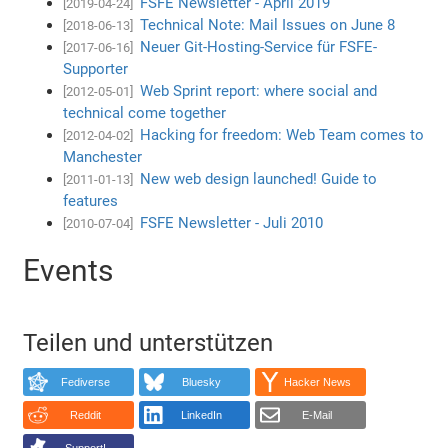
FSFE Newsletter - April 2019
[2019-04-24]
Technical Note: Mail Issues on June 8
[2018-06-13]
Neuer Git-Hosting-Service für FSFE-
[2017-06-16]
Supporter
Web Sprint report: where social and
[2012-05-01]
technical come together
Hacking for freedom: Web Team comes to
[2012-04-02]
Manchester
New web design launched! Guide to
[2011-01-13]
features
FSFE Newsletter - Juli 2010
[2010-07-04]
Events
Teilen und unterstützen
Fediverse
Bluesky
Hacker News
Reddit
LinkedIn
E-Mail