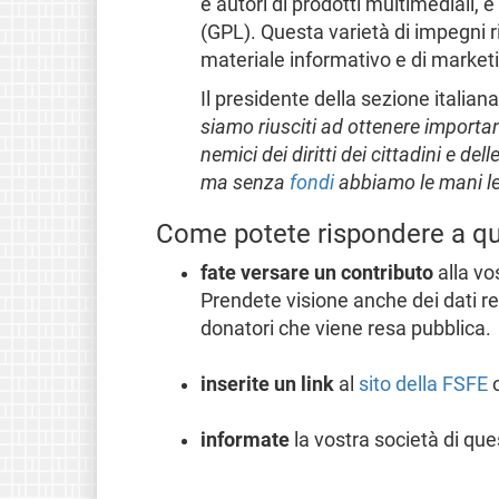
e autori di prodotti multimediali,
(GPL). Questa varietà di impegni ri
materiale informativo e di marketin
Il presidente della sezione italiana
siamo riusciti ad ottenere importan
nemici dei diritti dei cittadini e d
ma senza
fondi
abbiamo le mani l
Come potete rispondere a qu
fate versare un contributo
alla vo
Prendete visione anche dei dati rel
donatori che viene resa pubblica.
inserite un link
al
sito della FSFE
informate
la vostra società di que