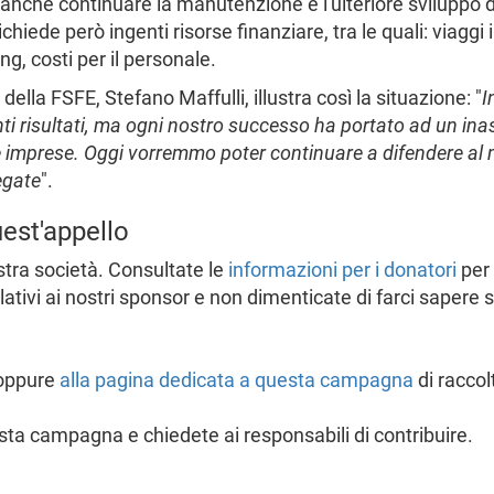
 e anche continuare la manutenzione e l'ulteriore sviluppo
chiede però ingenti risorse finanziare, tra le quali: viaggi 
g, costi per il personale.
 della FSFE, Stefano Maffulli, illustra così la situazione: "
I
ti risultati, ma ogni nostro successo ha portato ad un ina
elle imprese. Oggi vorremmo poter continuare a difendere al m
egate
".
est'appello
stra società. Consultate le
informazioni per i donatori
per 
ativi ai nostri sponsor e non dimenticate di farci sapere se
oppure
alla pagina dedicata a questa campagna
di raccol
sta campagna e chiedete ai responsabili di contribuire.