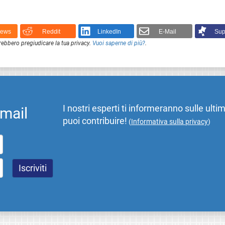
News
Reddit
LinkedIn
E-Mail
Sup
rebbero pregiudicare la tua privacy.
Vuoi saperne di più?
.
I nostri esperti ti informeranno sulle ulti
email
puoi contribuire!
(
Informativa sulla privacy
)