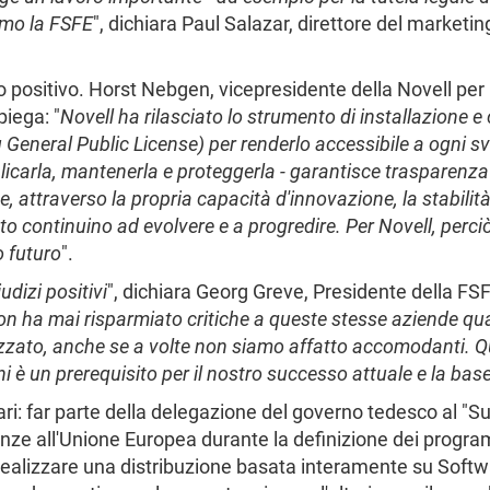
amo la FSFE
", dichiara Paul Salazar, direttore del marketin
io positivo. Horst Nebgen, vicepresidente della Novell per
piega: "
Novell ha rilasciato lo strumento di installazione 
General Public License) per renderlo accessibile a ogni s
licarla, mantenerla e proteggerla - garantisce trasparenz
 attraverso la propria capacità d'innovazione, la stabilità 
to continuino ad evolvere e a progredire. Per Novell, perc
o futuro
".
udizi positivi
", dichiara Georg Greve, Presidente della FSF
E non ha mai risparmiato critiche a queste stesse aziende qu
zato, anche se a volte non siamo affatto accomodanti. Qu
ni è un prerequisito per il nostro successo attuale e la bas
ari: far parte della delegazione del governo tedesco al "
enze all'Unione Europea durante la definizione dei program
alizzare una distribuzione basata interamente su Softwar