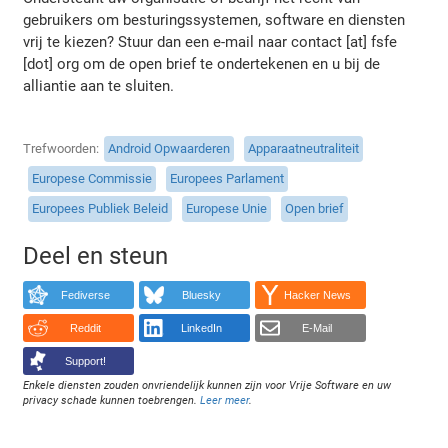
gebruikers om besturingssystemen, software en diensten
vrij te kiezen? Stuur dan een e-mail naar contact [at] fsfe
[dot] org om de open brief te ondertekenen en u bij de
alliantie aan te sluiten.
Trefwoorden
Android Opwaarderen
Apparaatneutraliteit
Europese Commissie
Europees Parlament
Europees Publiek Beleid
Europese Unie
Open brief
Deel en steun
Fediverse
Bluesky
Hacker News
Reddit
LinkedIn
E-Mail
Support!
Enkele diensten zouden onvriendelijk kunnen zijn voor Vrije Software en uw
privacy schade kunnen toebrengen.
Leer meer
.