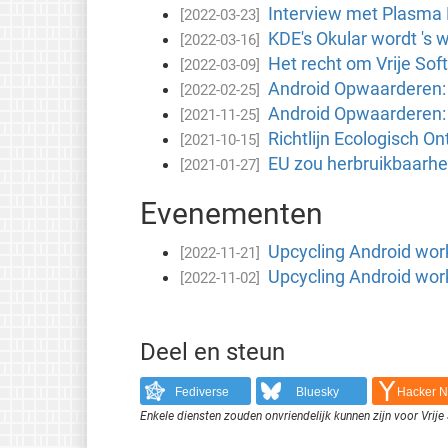
Interview met Plasma
[2022-03-23]
KDE's Okular wordt 's
[2022-03-16]
Het recht om Vrije Sof
[2022-03-09]
Android Opwaarderen: 
[2022-02-25]
Android Opwaarderen: b
[2021-11-25]
Richtlijn Ecologisch O
[2021-10-15]
EU zou herbruikbaarhe
[2021-01-27]
Evenementen
Upcycling Android wo
[2022-11-21]
Upcycling Android wo
[2022-11-02]
Deel en steun
Fediverse
Bluesky
Hacker 
Enkele diensten zouden onvriendelijk kunnen zijn voor Vri