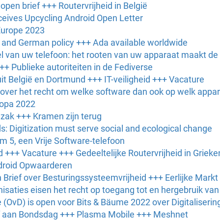
open brief +++ Routervrijheid in België
eives Upcycling Android Open Letter
Europe 2023
U and German policy +++ Ada available worldwide
l van uw telefoon: het rooten van uw apparaat maakt de 
++ Publieke autoriteiten in de Fediverse
t België en Dortmund +++ IT-veiligheid +++ Vacature
over het recht om welke software dan ook op welk appara
ropa 2022
 zak +++ Kramen zijn terug
: Digitization must serve social and ecological change
em 5, een Vrije Software-telefoon
+++ Vacature +++ Gedeeltelijke Routervrijheid in Grieke
ndroid Opwaarderen
Brief over Besturingssysteemvrijheid +++ Eerlijke Markt
isaties eisen het recht op toegang tot en hergebruik va
(OvD) is open voor Bits & Bäume 2022 over Digitaliseri
ef aan Bondsdag +++ Plasma Mobile +++ Meshnet