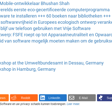
 Mobile-ontwikkelaar Bhushan Shah
 werelds eerste eco-gecertificeerde computerprogramma
tware te installeren +++ 60 boeken naar bibliotheken +++
softwarevrijheid in Europees ecologisch ontwerp verank
lijf uw telefoon gebruiken met Vrije Software
ntwerp: FSFE roept op tot Apparaatneutraliteit en Opwaa
id van software mogelijk moeten maken om de gebruiksd
rkshop at the Umweltbundesamt in Dessau, Germany
rkshop in Hamburg, Germany
News
Reddit
LinkedIn
E-Mail
Sup
je Software en uw privacy schade kunnen toebrengen.
Leer meer
.