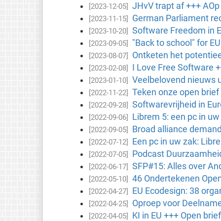
JHvV trapt af +++ AOp 
[2023-12-05]
German Parliament rec
[2023-11-15]
Software Freedom in 
[2023-10-20]
"Back to school" for E
[2023-09-05]
Ontketen het potentiee
[2023-08-07]
I Love Free Software +
[2023-02-08]
Veelbelovend nieuws ui
[2023-01-10]
Teken onze open brief 
[2022-11-22]
Softwarevrijheid in Eu
[2022-09-28]
Librem 5: een pc in uw
[2022-09-06]
Broad alliance demands
[2022-09-05]
Een pc in uw zak: Libr
[2022-07-12]
Podcast Duurzaamheid 
[2022-07-05]
SFP#15: Alles over A
[2022-06-17]
46 Ondertekenen Open 
[2022-05-10]
EU Ecodesign: 38 organ
[2022-04-27]
Oproep voor Deelname 
[2022-04-25]
KI in EU +++ Open bri
[2022-04-05]