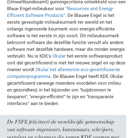
(Umweltbundesamt) gunningscriteria ontwikkeld voor een
Blaue Engel-milieukeur voor
"Resources and Energy-
Efficient Software Products"
. De Blauwe Engel is het
eerste gevestigde milieukeurmerk ter wereld en het
onlangs ingevoerde keurmerk voor energie-efficiënte
software is het eerste in zijn soort. Dit milieukeurmerk
bekroont software die dezelfde functie vervult als andere
software met dezelfde hardware, maar die minder energie
verbruikt. Nu is KDE's
Okular
het eerste softwareproduct
ooit dat gecertificeerd is met het nieuwe zegel en op deze
manier wordt
Okular het allereerste eco-gecertificeerde
computerprogramma
. De Blauwe Engel heeft KDE Okular
gecertificeerd vanwege meerdere voordelen voor milieu
en gezondheid, in het bijzonder om
"hulpbronnen te
besparen"
,
"energie-efficiënt"
te zijn en
"transparante
interfaces"
aan te bieden.
De FSFE feliciteert de wereldwijde gemeenschap
van software-ingenieurs, kunstenaars, schrijvers,
vertalers en scheppers die samen KDE vormen met