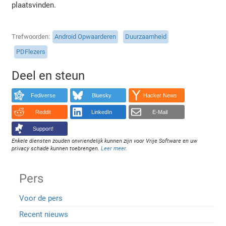
plaatsvinden.
Trefwoorden
Android Opwaarderen
Duurzaamheid
PDFlezers
Deel en steun
Fediverse
Bluesky
Hacker News
Reddit
LinkedIn
E-Mail
Support!
Enkele diensten zouden onvriendelijk kunnen zijn voor Vrije Software en uw
privacy schade kunnen toebrengen.
Leer meer
.
Pers
Voor de pers
Recent nieuws