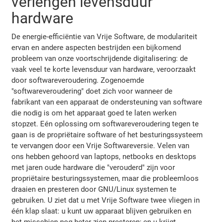
verlengen levensduur
hardware
De energie-efficiëntie van Vrije Software, de modulariteit
ervan en andere aspecten bestrijden een bijkomend
probleem van onze voortschrijdende digitalisering: de
vaak veel te korte levensduur van hardware, veroorzaakt
door softwareveroudering. Zogenoemde
"softwareveroudering" doet zich voor wanneer de
fabrikant van een apparaat de ondersteuning van software
die nodig is om het apparaat goed te laten werken
stopzet. Eén oplossing om softwareveroudering tegen te
gaan is de propriëtaire software of het besturingssysteem
te vervangen door een Vrije Softwareversie. Velen van
ons hebben gehoord van laptops, netbooks en desktops
met jaren oude hardware die "verouderd" zijn voor
propriëtaire besturingssystemen, maar die probleemloos
draaien en presteren door GNU/Linux systemen te
gebruiken. U ziet dat u met Vrije Software twee vliegen in
één klap slaat: u kunt uw apparaat blijven gebruiken en
het misschien nog beter zien presteren; en u krijgt